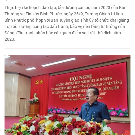
Thực hiện kế hoạch đào tạo, bồi dưỡng cán bộ năm 2023 của Ban
Thường vụ Tỉnh ủy Bình Phước, ngày 25/9, Trường Chính trị tỉnh
Bình Phước phối hợp với Ban Tuyên giáo Tỉnh ủy tổ chức khai giảng
Lớp bồi dưỡng công tác đấu tranh, bảo vệ nền tảng tư tưởng của
Đảng, đấu tranh phản bác các quan điểm sai trái, thù địch năm
2023.