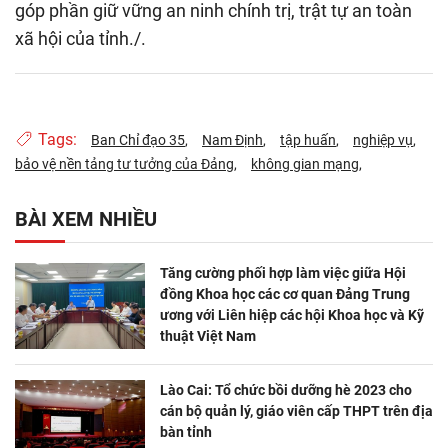
góp phần giữ vững an ninh chính trị, trật tự an toàn
xã hội của tỉnh./.
Tags:
Ban Chỉ đạo 35
Nam Định
tập huấn
nghiệp vụ
bảo vệ nền tảng tư tưởng của Đảng
không gian mạng
BÀI XEM NHIỀU
Tăng cường phối hợp làm việc giữa Hội
đồng Khoa học các cơ quan Đảng Trung
ương với Liên hiệp các hội Khoa học và Kỹ
thuật Việt Nam
Lào Cai: Tổ chức bồi dưỡng hè 2023 cho
cán bộ quản lý, giáo viên cấp THPT trên địa
bàn tỉnh