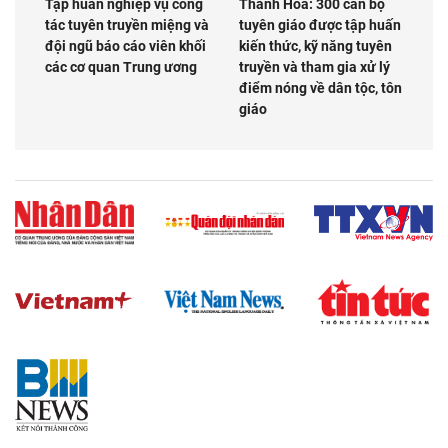
Tập huấn nghiệp vụ công
Thanh Hóa: 300 cán bộ
tác tuyên truyền miệng và
tuyên giáo được tập huấn
đội ngũ báo cáo viên khối
kiến thức, kỹ năng tuyên
các cơ quan Trung ương
truyền và tham gia xử lý
điểm nóng về dân tộc, tôn
giáo