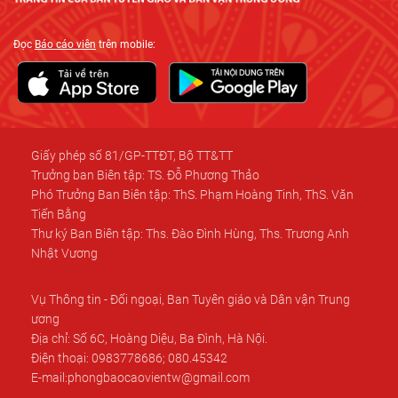
Đọc
Báo cáo viên
trên mobile:
Giấy phép số 81/GP-TTĐT, Bộ TT&TT
Trưởng ban Biên tập: TS. Đỗ Phương Thảo
Phó Trưởng Ban Biên tập: ThS. Phạm Hoàng Tinh, ThS. Văn
Tiến Bằng
Thư ký Ban Biên tập: Ths. Đào Đình Hùng, Ths. Trương Anh
Nhật Vương
Vụ Thông tin - Đối ngoại, Ban Tuyên giáo và Dân vận Trung
ương
Địa chỉ: Số 6C, Hoàng Diệu, Ba Đình, Hà Nội.
Điện thoại: 0983778686; 080.45342
E-mail:phongbaocaovientw@gmail.com