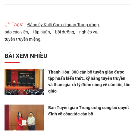
Tags:
Đảng ủy Khối Các cơ quan Trung ương
báo cáo viên
tập huấn
bồi dưỡng
nghiệp vụ
tuyên truyền miệng
BÀI XEM NHIỀU
Thanh Hóa: 300 cán bộ tuyên giáo được
tập huấn kiến thức, kỹ năng tuyên truyền
và tham gia xử lý điểm nóng về dân tộc, tôn
giáo
Ban Tuyên giáo Trung ương công bố quyết
định về công tác cán bộ