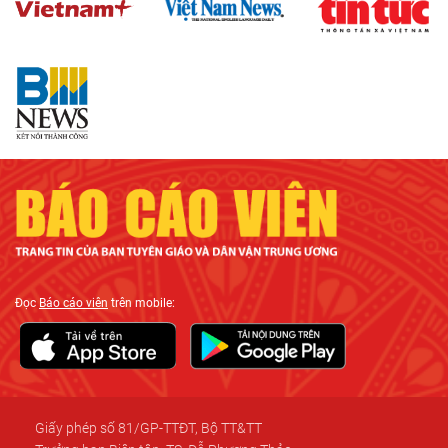
Đọc
Báo cáo viên
trên mobile:
Giấy phép số 81/GP-TTĐT, Bộ TT&TT