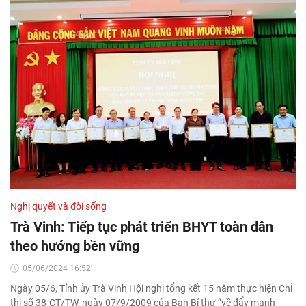
Nghị quyết và đời sống
Trà Vinh: Tiếp tục phát triển BHYT toàn dân
theo hướng bền vững
05/06/2024 16:52'
Ngày 05/6, Tỉnh ủy Trà Vinh Hội nghị tổng kết 15 năm thực hiện Chỉ
thị số 38-CT/TW, ngày 07/9/2009 của Ban Bí thư “về đẩy mạnh