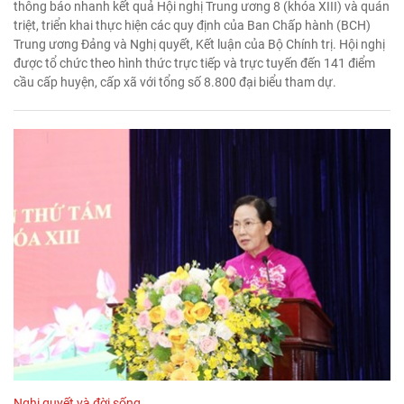
thông báo nhanh kết quả Hội nghị Trung ương 8 (khóa XIII) và quán
triệt, triển khai thực hiện các quy định của Ban Chấp hành (BCH)
Trung ương Đảng và Nghị quyết, Kết luận của Bộ Chính trị. Hội nghị
được tổ chức theo hình thức trực tiếp và trực tuyến đến 141 điểm
cầu cấp huyện, cấp xã với tổng số 8.800 đại biểu tham dự.
Nghị quyết và đời sống