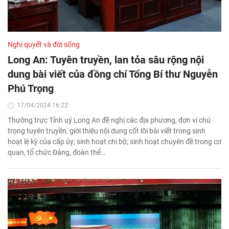
Nghị quyết và đời sống
Long An: Tuyên truyền, lan tỏa sâu rộng nội
dung bài viết của đồng chí Tổng Bí thư Nguyễn
Phú Trọng
17/04/2024 16:22'
Thường trực Tỉnh uỷ Long An đề nghị các địa phương, đơn vị chú
trọng tuyên truyền, giới thiệu nội dung cốt lõi bài viết trong sinh
hoạt lệ kỳ của cấp ủy; sinh hoạt chi bộ; sinh hoạt chuyên đề trong cơ
quan, tổ chức Đảng, đoàn thể…