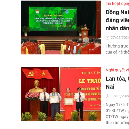
Tin hoạt độn
Đồng Nai
đảng viên
nhân dâ
27/05/2024
Thường trực 
của cả hệ th
Nghị quyết v
Lan tỏa,
Nai
17/05/2024
Ngày 17/5, T
01-KL/TW, ngà
CT/TW, ngày 
theo tư tưởn