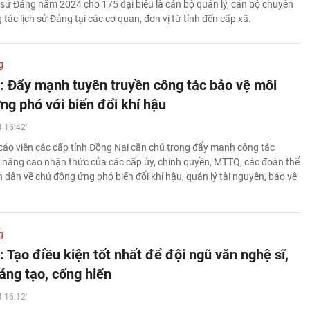
h sử Đảng năm 2024 cho 175 đại biểu là cán bộ quản lý, cán bộ chuyên
 tác lịch sử Đảng tại các cơ quan, đơn vị từ tỉnh đến cấp xã.
g
: Đẩy mạnh tuyên truyền công tác bảo vệ môi
ng phó với biến đổi khí hậu
 16:42'
cáo viên các cấp tỉnh Đồng Nai cần chú trọng đẩy mạnh công tác
, nâng cao nhận thức của các cấp ủy, chính quyền, MTTQ, các đoàn thể
àn dân về chủ động ứng phó biến đổi khí hậu, quản lý tài nguyên, bảo vệ
g
 Tạo điều kiện tốt nhất để đội ngũ văn nghệ sĩ,
sáng tạo, cống hiến
 16:12'