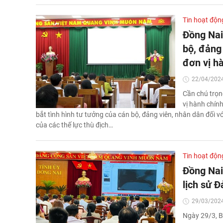
Tin hoạt độn
Đồng Nai
bộ, đảng
đơn vị h
22/04/2024
Cần chú trọn
vị hành chính
bắt tình hình tư tưởng của cán bộ, đảng viên, nhân dân đối với
của các thế lực thù địch…
Tin hoạt độn
Đồng Nai
lịch sử 
29/03/2024
Ngày 29/3, B