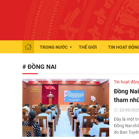
TRONG NƯỚC
THẾ GIỚI
TIN HOẠT ĐỘN
# ĐỒNG NAI
Tin hoạt độn
Đồng Nai
tham nhũn
22/05/2025
Đây là một t
Đồng Nai nhấ
do Ban Tuyên