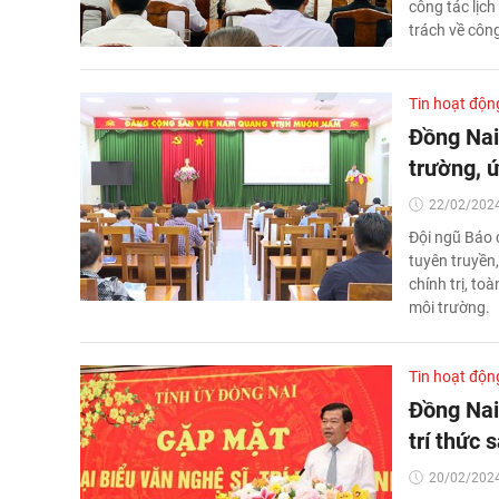
công tác lịc
trách về công
Tin hoạt độn
Đồng Nai
trường, ứ
22/02/2024
Đội ngũ Báo 
tuyên truyền
chính trị, to
môi trường.
Tin hoạt độn
Đồng Nai:
trí thức 
20/02/2024