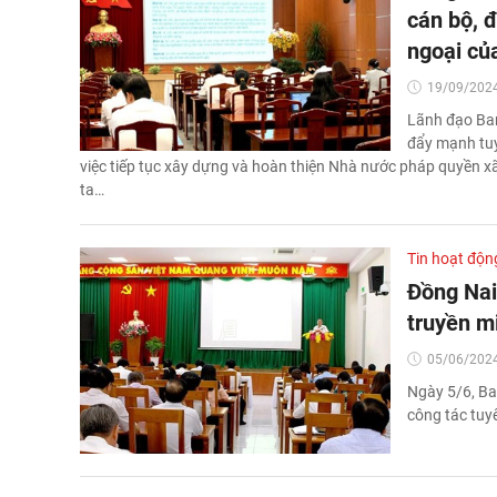
cán bộ, 
ngoại củ
19/09/2024
Lãnh đạo Ban
đẩy mạnh tuy
việc tiếp tục xây dựng và hoàn thiện Nhà nước pháp quyền xã
ta…
Tin hoạt độn
Đồng Nai
truyền m
05/06/2024
Ngày 5/6, Ba
công tác tuy