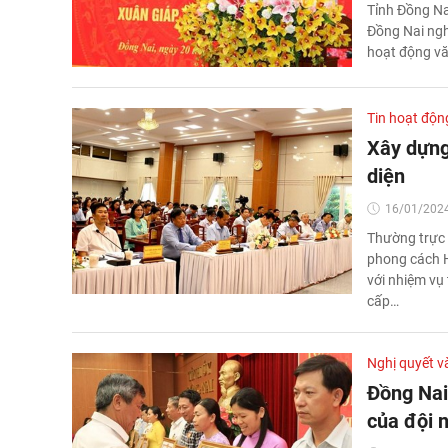
Tỉnh Đồng Nai
Đồng Nai ngh
hoạt động vă
Tin hoạt độn
Xây dựng
diện
16/01/2024
Thường trực 
phong cách H
với nhiệm vụ 
cấp…
Nghị quyết v
Đồng Nai
của đội n