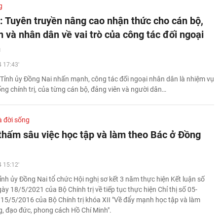
g
: Tuyên truyền nâng cao nhận thức cho cán bộ,
 và nhân dân về vai trò của công tác đối ngoại
n
 17:43'
Tỉnh ủy Đồng Nai nhấn mạnh, công tác đối ngoại nhân dân là nhiệm vụ
ống chính trị, của từng cán bộ, đảng viên và người dân…
à đời sống
 thấm sâu việc học tập và làm theo Bác ở Đồng
 15:12'
ỉnh ủy Đồng Nai tổ chức Hội nghị sơ kết 3 năm thực hiện Kết luận số
y 18/5/2021 của Bộ Chính trị về tiếp tục thực hiện Chỉ thị số 05-
15/5/2016 của Bộ Chính trị khóa XII "Về đẩy mạnh học tập và làm
g, đạo đức, phong cách Hồ Chí Minh".