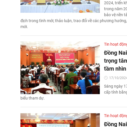
2024, triển 
trong năm 20
bảo vệ nền t
địch trong tình mới; thảo luận, trao đổi về các phương hướng
mới.
Tin hoạt độn
Đồng Nai:
trọng tâ
tầm nhìn
17/10/2024
Sáng ngày 17
cấp tỉnh bằng
biểu tham dự.
Tin hoạt độn
Đồng Nai