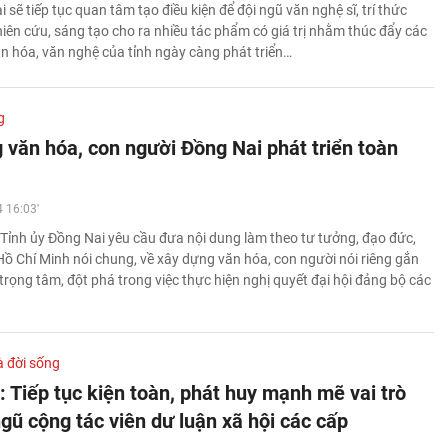
 sẽ tiếp tục quan tâm tạo điều kiện để đội ngũ văn nghệ sĩ, trí thức
iên cứu, sáng tạo cho ra nhiều tác phẩm có giá trị nhằm thúc đẩy các
n hóa, văn nghệ của tỉnh ngày càng phát triển…
g
 văn hóa, con người Đồng Nai phát triển toàn
 16:03'
Tỉnh ủy Đồng Nai yêu cầu đưa nội dung làm theo tư tưởng, đạo đức,
ồ Chí Minh nói chung, về xây dựng văn hóa, con người nói riêng gắn
trọng tâm, đột phá trong việc thực hiện nghị quyết đại hội đảng bộ các
à đời sống
: Tiếp tục kiện toàn, phát huy mạnh mẽ vai trò
gũ cộng tác viên dư luận xã hội các cấp