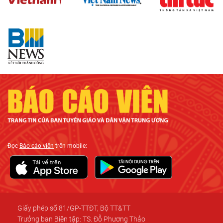
Đọc
Báo cáo viên
trên mobile:
Giấy phép số 81/GP-TTĐT, Bộ TT&TT
Trưởng ban Biên tập: TS. Đỗ Phương Thảo