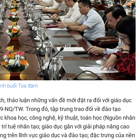
nh buổi Tọa đàm.
ch, thảo luận những vấn đề mới đặt ra đối với giáo dục
9-NQ/TW. Trong đó, tập trung trao đổi về đào tạo
ực khoa học, công nghệ, kỹ thuật, toán học (Nguồn nhân
trí tuệ nhân tạo; giáo dục gắn với giải pháp nâng cao
ảng trên lĩnh vực giáo dục và đào tạo; đặc trưng của nền