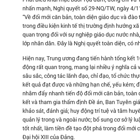
nhấn mạnh, Nghị quyết số 29-NQ/TW, ngày 4/1
“Về đổi mới căn bản, toàn diện giáo dục và đào
trong điều kiện kinh tế thị trường định hướng xã
quan trọng đối với sự nghiệp giáo dục nước nhà,
lớp nhân dân. Đây là Nghị quyết toàn diện, có n
Hiện nay, Trung ương đang tiến hành tổng kết 
động rất quan trọng, mang lại nhiều ý nghĩa cả 
sâu sắc, công tác lãnh đạo, chỉ đạo, tổ chức th
kết quả đạt được và những hạn chế, yếu kém; đ
nhằm đẩy nhanh tiến độ đổi mới căn bản, toàn di
kết và tham gia thẩm định Đề án, Ban Tuyên gi
khảo sát, đánh giá; huy động trí tuệ và tâm hu
quản lý trong và ngoài nước; bổ sung cơ sở lý lu
tốt nhất, làm tiền đề tạo đột phá trong đổi mới 
Đại hội XIII của Đảng.