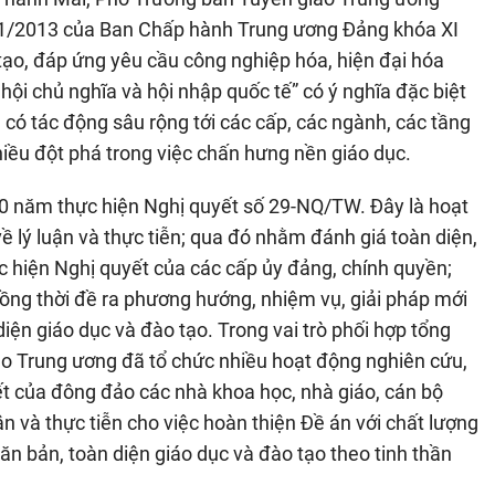
1/2013 của Ban Chấp hành Trung ương Đảng khóa XI
 tạo, đáp ứng yêu cầu công nghiệp hóa, hiện đại hóa
 hội chủ nghĩa và hội nhập quốc tế” có ý nghĩa đặc biệt
 có tác động sâu rộng tới các cấp, các ngành, các tầng
hiều đột phá trong việc chấn hưng nền giáo dục.
10 năm thực hiện Nghị quyết số 29-NQ/TW. Đây là hoạt
về lý luận và thực tiễn; qua đó nhằm đánh giá toàn diện,
ực hiện Nghị quyết của các cấp ủy đảng, chính quyền;
ồng thời đề ra phương hướng, nhiệm vụ, giải pháp mới
ện giáo dục và đào tạo. Trong vai trò phối hợp tổng
áo Trung ương đã tổ chức nhiều hoạt động nghiên cứu,
yết của đông đảo các nhà khoa học, nhà giáo, cán bộ
ận và thực tiễn cho việc hoàn thiện Đề án với chất lượng
căn bản, toàn diện giáo dục và đào tạo theo tinh thần