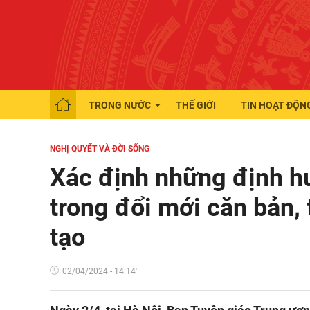
TRONG NƯỚC
THẾ GIỚI
TIN HOẠT ĐỘN
NGHỊ QUYẾT VÀ ĐỜI SỐNG
Xác định những định hư
trong đổi mới căn bản, 
tạo
02/04/2024 - 14:14'