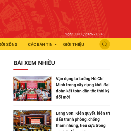
Ngày 08/08/2026 - 15:46
ĐỜI SỐNG
CÁC BẢN TIN
GIỚI THIỆU
BÀI XEM NHIỀU
Vận dụng tư tưởng Hồ Chí
Minh trong xây dựng khối đại
đoàn kết toàn dân tộc thời kỳ
đổi mới
Lạng Sơn: Kiên quyết, kiên trì
đấu tranh phòng, chống
tham nhũng, tiêu cực trong