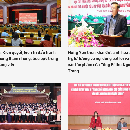
 Kiên quyết, kiên trì đấu tranh
Hưng Yên triển khai đợt sinh hoạt
hống tham nhũng, tiêu cực trong
trị, tư tưởng về nội dung cốt lõi và 
đảng viên
các tác phẩm của Tổng Bí thư Ng
Trọng