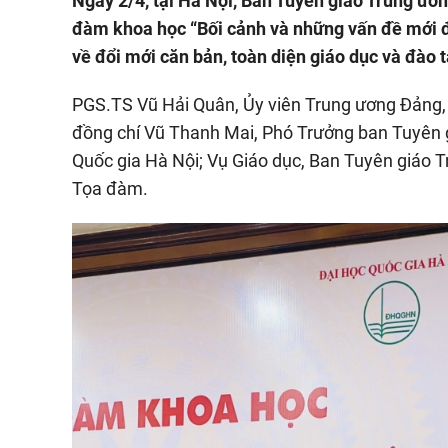
Ngày 2/4, tại Hà Nội, Ban Tuyên giáo Trung ươn
đàm khoa học “Bối cảnh và những vấn đề mới 
về đổi mới căn bản, toàn diện giáo dục và đào 
PGS.TS Vũ Hải Quân, Ủy viên Trung ương Đảng,
đồng chí Vũ Thanh Mai, Phó Trưởng ban Tuyên g
Quốc gia Hà Nội; Vụ Giáo dục, Ban Tuyên giáo T
Tọa đàm.