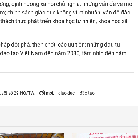
rường, định hướng xã hội chủ nghĩa; những vấn đề về mô
am; chính sách giáo dục không vì lợi nhuận; vấn đề đào
, thách thức phát triển khoa học tự nhiên, khoa học xã
pháp đột phá, then chốt; các ưu tiên; những đầu tư
và đào tạo Việt Nam đến năm 2030, tầm nhìn đến năm
uyết số 29-NQ/TW
đổi mới
giáo dục
đào tạo