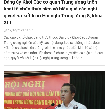
Đảng ủy Khối Các cơ quan Trung ương triển
khai tổ chức thực hiện có hiệu quả các nghị
quyết và kết luận Hội nghị Trung ương 8, khóa
XIII
12/10/2023 08:05'
Các cấp ủy, tổ chức đảng trực thuộc Đảng ủy Khối Các cơ quan
Trung ương nghiên cứu kỹ các nội dung, tạo sự thống nhất, đoàn
kết, nỗ lực thực hiện thắng lợi nhiệm vụ phát triển kinh tế-xã hội
năm 2023 và các năm tiếp theo; tổ chức thực hiện có hiệu quả các
nghị quyết và kết luận Hội nghị Trung ương 8, khóa XIII.