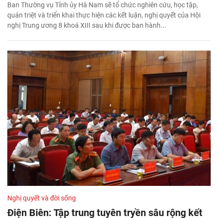
Ban Thường vụ Tỉnh ủy Hà Nam sẽ tổ chức nghiên cứu, học tập,
quán triệt và triển khai thực hiện các kết luận, nghị quyết của Hội
nghị Trung ương 8 khoá XIII sau khi được ban hành...
Nghị quyết và đời sống
Điện Biên: Tập trung tuyên tryền sâu rộng kết