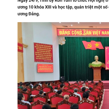
Ngày 24/9, Tỉnh uỷ Kon Tum tổ chức Hội nghị t
ương 10 khóa XIII và học tập, quán triệt một số c
ương Đảng.