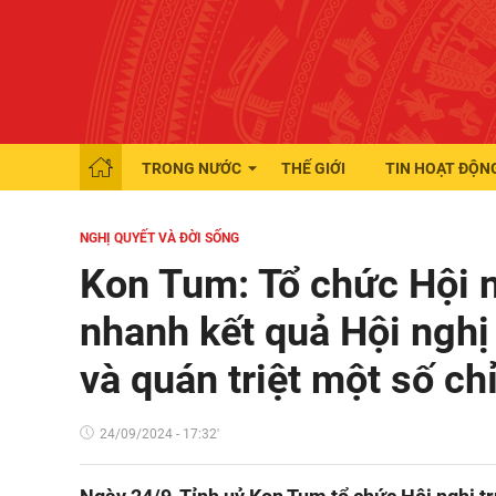
TRONG NƯỚC
THẾ GIỚI
TIN HOẠT ĐỘN
NGHỊ QUYẾT VÀ ĐỜI SỐNG
Kon Tum: Tổ chức Hội n
nhanh kết quả Hội nghị
và quán triệt một số chỉ
24/09/2024 - 17:32'