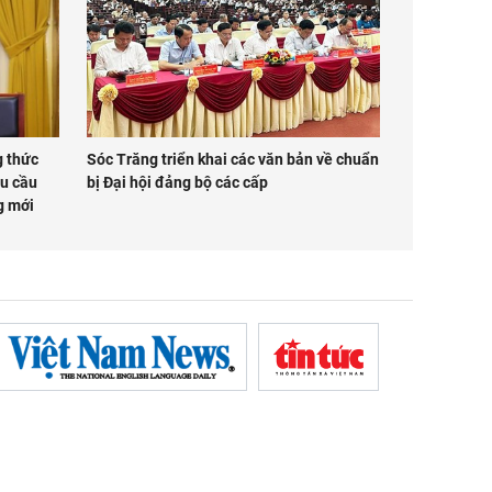
g thức
Sóc Trăng triển khai các văn bản về chuẩn
êu cầu
bị Đại hội đảng bộ các cấp
g mới