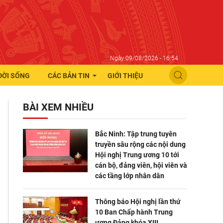
Ngày 09/08/2026 - 16:54
ĐỜI SỐNG
CÁC BẢN TIN
GIỚI THIỆU
BÀI XEM NHIỀU
Bắc Ninh: Tập trung tuyên
truyền sâu rộng các nội dung
Hội nghị Trung ương 10 tới
cán bộ, đảng viên, hội viên và
các tầng lớp nhân dân
Thông báo Hội nghị lần thứ
10 Ban Chấp hành Trung
ương Đảng khóa XIII