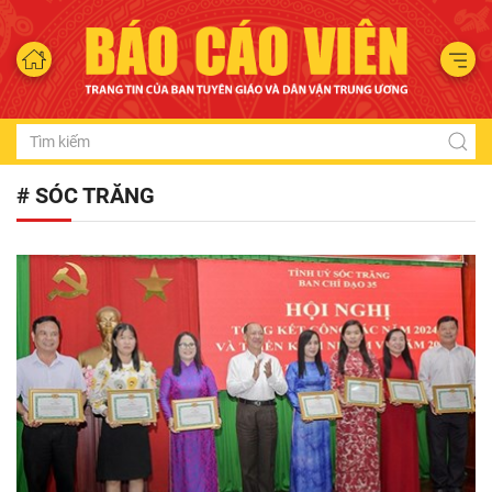
# SÓC TRĂNG