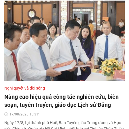
Nghị quyết và đời sống
Nâng cao hiệu quả công tác nghiên cứu, biên
soạn, tuyên truyền, giáo dục Lịch sử Đảng
17/08/2023 15:31'
Ngày 17/8, tại thành phố Huế, Ban Tuyên giáo Trung ương và Học
viện Chính trị Quốc gia Hồ Chí Minh phối hợp với Tỉnh ủy Thừa Thiên