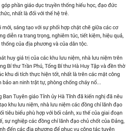
n, góp phần giáo dục truyền thống hiếu học, đạo đức
ức, nhất là đối với thế hệ trẻ.
 mới, sáng tạo với sự phối hợp chặt chẽ giữa các cơ
g diễn ra trang trọng, nghiêm túc, tiết kiệm, hiệu quả,
n thống của địa phương và của dân tộc.
hát huy giá trị của các khu lưu niệm, nhà lưu niệm trên
ổng Bí thư Trần Phú, Tổng Bí thư Hà Huy Tập và đền thờ
 khu di tích thực hiện tốt, nhất là trên các mặt công
 bảo an ninh trật tự, phòng chống cháy nổ...
g Ban Tuyên giáo Tỉnh ủy Hà Tĩnh đã kiến nghị đã nêu
n tạo khu lưu niệm, nhà lưu niệm các đồng chí lãnh đạo
i tiêu biểu phù hợp với bối cảnh, xu thế của giai đoạn
thế, sự nghiệp các đồng chí lãnh đạo chủ chốt của Đảng,
hành đến các địa phương để phục vụ công tác tuyên