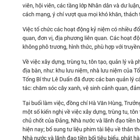
viên, hội viên, các tầng lớp Nhân dân và dư luậ
cách mạng, ý chí vượt qua mọi khó khăn, thách th
Việc tổ chức các hoạt động kỷ niệm có nhiều đổi
quan, đơn vị, địa phương liên quan. Các hoạt độn
không phô trương, hình thức, phù hợp với truyề
Về việc xây dựng, trùng tu, tôn tạo, quản lý và p
địa bàn, như: khu lưu niệm, nhà lưu niệm của T
Tổng Bí thư Lê Duẩn đã được các ban quản lý các
tác: chăm sóc cây xanh, vệ sinh cảnh quan, đảm
Tại buổi làm việc, đồng chí Hà Văn Hùng, Trưởn
một số kiến nghị về việc xây dựng, trùng tu, tô
chủ chốt của Đảng, Nhà nước và lãnh đạo tiền bố
hiện nay; bổ sung tư liệu phim tài liệu về thân 
Nhà nước và lãnh đạo tiền bối tiêu biểu, phát 