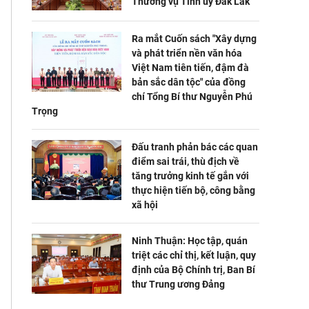
Thường vụ Tỉnh ủy Đắk Lắk
Ra mắt Cuốn sách "Xây dựng
và phát triển nền văn hóa
Việt Nam tiên tiến, đậm đà
bản sắc dân tộc" của đồng
chí Tổng Bí thư Nguyễn Phú
Trọng
Đấu tranh phản bác các quan
điểm sai trái, thù địch về
tăng trưởng kinh tế gắn với
thực hiện tiến bộ, công bằng
xã hội
Ninh Thuận: Học tập, quán
triệt các chỉ thị, kết luận, quy
định của Bộ Chính trị, Ban Bí
thư Trung ương Đảng