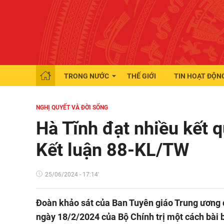
TRONG NƯỚC
THẾ GIỚI
TIN HOẠT ĐỘN
NGHỊ QUYẾT VÀ ĐỜI SỐNG
Hà Tĩnh đạt nhiều kết q
Kết luận 88-KL/TW
25/06/2024 - 17:14'
Đoàn khảo sát của Ban Tuyên giáo Trung ương đ
ngày 18/2/2024 của Bộ Chính trị một cách bài b