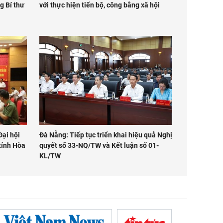
g Bí thư
với thực hiện tiến bộ, công bằng xã hội
Đại hội
Đà Nẵng: Tiếp tục triển khai hiệu quả Nghị
 tỉnh Hòa
quyết số 33-NQ/TW và Kết luận số 01-
KL/TW