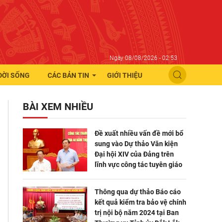
Ngày 08/08/2026 - 02:53
ĐỜI SỐNG
CÁC BẢN TIN
GIỚI THIỆU
BÀI XEM NHIỀU
Đề xuất nhiều vấn đề mới bổ
sung vào Dự thảo Văn kiện
Đại hội XIV của Đảng trên
lĩnh vực công tác tuyên giáo
Thông qua dự thảo Báo cáo
kết quả kiểm tra bảo vệ chính
trị nội bộ năm 2024 tại Ban