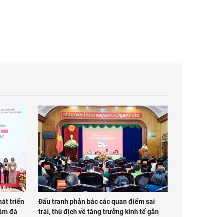
át triển
Đấu tranh phản bác các quan điểm sai
đậm đà
trái, thù địch về tăng trưởng kinh tế gắn