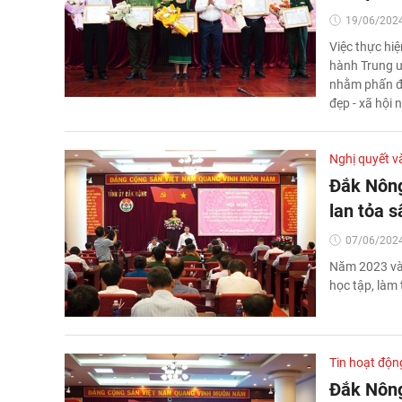
19/06/2024
Việc thực hi
hành Trung ư
nhằm phấn đấ
đẹp - xã hội 
Nghị quyết v
Đắk Nông
lan tỏa s
07/06/2024
Năm 2023 và 
học tập, làm 
Tin hoạt độn
Đắk Nông