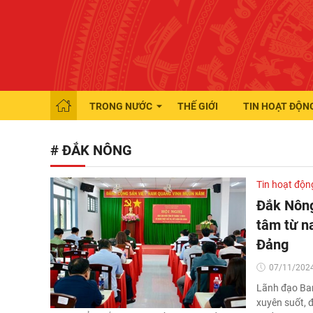
TRONG NƯỚC
THẾ GIỚI
TIN HOẠT ĐỘN
# ĐẮK NÔNG
Tin hoạt độn
Đắk Nông
tâm từ na
Đảng
07/11/2024
Lãnh đạo Ban
xuyên suốt, đ