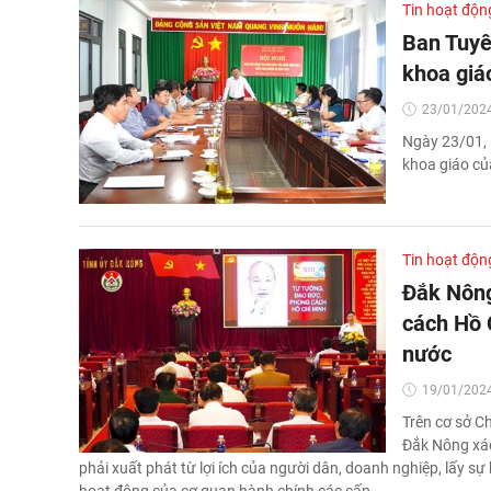
Tin hoạt độn
Ban Tuyê
khoa giá
23/01/2024
Ngày 23/01, 
khoa giáo củ
Tin hoạt độn
Đắk Nông
cách Hồ 
nước
19/01/2024
Trên cơ sở Ch
Đắk Nông xác
phải xuất phát từ lợi ích của người dân, doanh nghiệp, lấy sự
hoạt động của cơ quan hành chính các cấp...