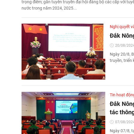
trọng điểm; gắn tuyên truyền đại hội đảng bộ các cấp với tuyê
nước trong năm 2024, 2025...
Nghị quyết v
Đắk Nông 
20/08/2024
Ngày 20/8, B
truyền, triển 
Tin hoạt độn
Đắk Nông
tác thông
07/08/2024
Ngày 07/8, t