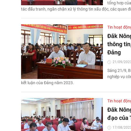
tổng hơp của
tác đấu tranh, ngăn chặn xử lý thông tin xấu độc, các quan đi
Tin hoạt độn
Đắk Nông
thông tin
Đảng
21/09/2023
Sáng 21/9, B
nghiệp vụ côn
kết luận của Đảng năm 2023.
Tin hoạt độn
Đắk Nông:
đạo của 
17/08/2023