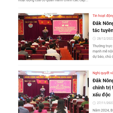
Tin hoạt độn
Đắk Nông
tác tuyên
28/12/2023
Thường trực 
mạnh mẽ nội 
dự báo, chủ đ
Nghị quyết v
Đắk Nông
chính trị
xấu độc
27/11/2023
Năm 2024, Ba