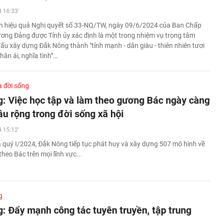
 16:33'
ện hiệu quả Nghị quyết số 33-NQ/TW, ngày 09/6/2024 của Ban Chấp
ơng Đảng được Tỉnh ủy xác định là một trong nhiệm vụ trọng tâm
u xây dựng Đắk Nông thành "tỉnh mạnh - dân giàu - thiên nhiên tươi
nhân ái, nghĩa tình”…
à đời sống
: Việc học tập và làm theo gương Bác ngày càng
âu rộng trong đời sống xã hội
 15:12'
quý I/2024, Đắk Nông tiếp tục phát huy và xây dựng 507 mô hình về
theo Bác trên mọi lĩnh vực...
g
: Đẩy mạnh công tác tuyên truyền, tập trung