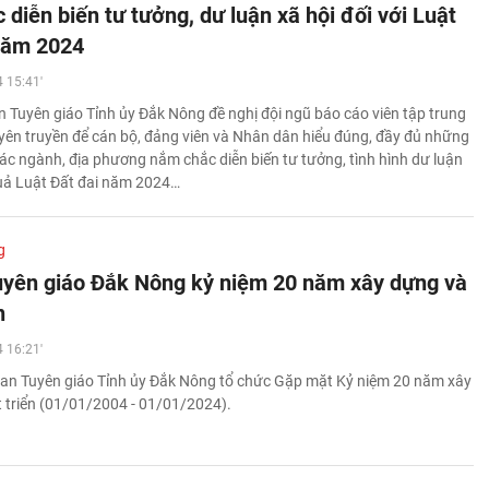
diễn biến tư tưởng, dư luận xã hội đối với Luật
năm 2024
 15:41'
 Tuyên giáo Tỉnh ủy Đắk Nông đề nghị đội ngũ báo cáo viên tập trung
tuyên truyền để cán bộ, đảng viên và Nhân dân hiểu đúng, đầy đủ những
ác ngành, địa phương nắm chắc diễn biến tư tưởng, tình hình dư luận
quả Luật Đất đai năm 2024…
g
yên giáo Đắk Nông kỷ niệm 20 năm xây dựng và
n
 16:21'
an Tuyên giáo Tỉnh ủy Đắk Nông tổ chức Gặp mặt Kỷ niệm 20 năm xây
 triển (01/01/2004 - 01/01/2024).