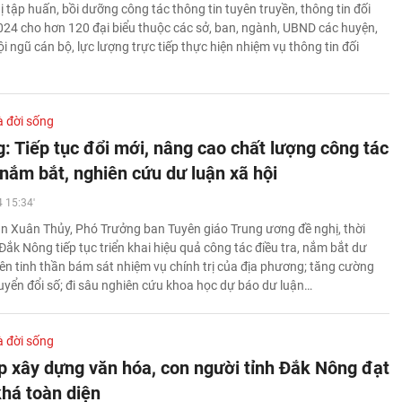
 tập huấn, bồi dưỡng công tác thông tin tuyên truyền, thông tin đối
24 cho hơn 120 đại biểu thuộc các sở, ban, ngành, UBND các huyện,
i ngũ cán bộ, lực lượng trực tiếp thực hiện nhiệm vụ thông tin đối
à đời sống
: Tiếp tục đổi mới, nâng cao chất lượng công tác
 nắm bắt, nghiên cứu dư luận xã hội
 15:34'
n Xuân Thủy, Phó Trưởng ban Tuyên giáo Trung ương đề nghị, thời
h Đắk Nông tiếp tục triển khai hiệu quả công tác điều tra, nắm bắt dư
rên tinh thần bám sát nhiệm vụ chính trị của địa phương; tăng cường
yển đổi số; đi sâu nghiên cứu khoa học dự báo dư luận…
à đời sống
p xây dựng văn hóa, con người tỉnh Đắk Nông đạt
khá toàn diện