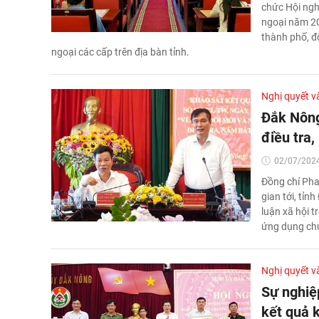
chức Hội nghị
ngoại năm 20
thành phố, độ
ngoại các cấp trên địa bàn tỉnh.
Nghị quyết v
Đắk Nông
điều tra,
02/07/2024
Đồng chí Pha
gian tới, tỉn
luận xã hội t
ứng dụng chu
Nghị quyết v
Sự nghiệ
kết quả 