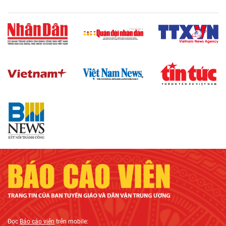
Đọc
Báo cáo viên
trên mobile: