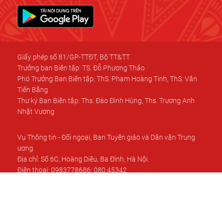
Giấy phép số 81/GP-TTĐT, Bộ TT&TT
Trưởng ban Biên tập: TS. Đỗ Phương Thảo
Phó Trưởng Ban Biên tập: ThS. Phạm Hoàng Tinh, ThS. Văn
Tiến Bằng
Thư ký Ban Biên tập: Ths. Đào Đình Hùng, Ths. Trương Anh
Nhật Vương
Vụ Thông tin - Đối ngoại, Ban Tuyên giáo và Dân vận Trung
ương
Địa chỉ: Số 6C, Hoàng Diệu, Ba Đình, Hà Nội.
Điện thoại: 0983778686; 080.45342
E-mail:phongbaocaovientw@gmail.com
Trung tâm Kỹ thuật Thông tấn.
Địa chỉ: Số 5 Lý Thường Kiệt, Cửa Nam, Hà Nội.