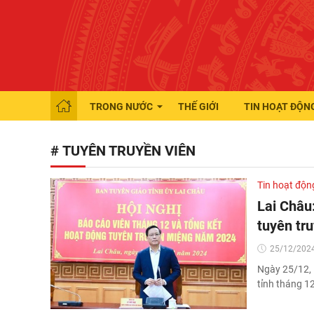
TRONG NƯỚC
THẾ GIỚI
TIN HOẠT ĐỘN
# TUYÊN TRUYỀN VIÊN
Tin hoạt độn
Lai Châu:
tuyên tr
25/12/2024
Ngày 25/12, 
tỉnh tháng 1