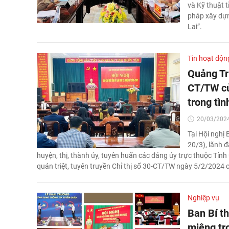
và Kỹ thuật t
pháp xây dựn
Lai”.
Tin hoạt độn
Quảng Trị
CT/TW củ
trong tìn
20/03/2024
Tại Hội nghị
20/3), lãnh 
huyện, thị, thành ủy, tuyên huấn các đảng ủy trực thuộc Tỉnh 
quán triệt, tuyên truyền Chỉ thị số 30-CT/TW ngày 5/2/2024 c
Nghiệp vụ
Ban Bí th
miệng tr