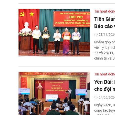
Tin hoạt độn
Tiền Gian
Báo cáo v
28/11/2024
Nhằm góp phầ
viên lý luận 
27 và 28/11, 
chính trị và 
Tin hoạt độn
Yên Bái:
cho đội n
24/06/2024
Ngày 24/6, B
công tác tuy