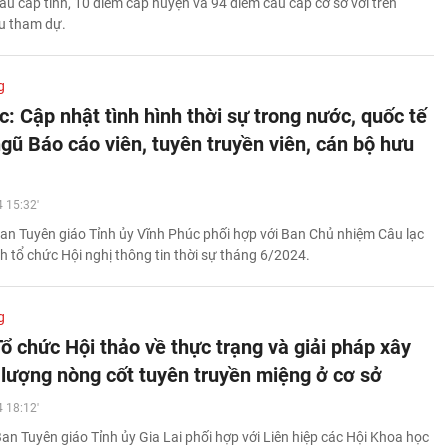
ầu cấp tỉnh, 10 điểm cấp huyện và 94 điểm cầu cấp cơ sở với trên
ểu tham dự.
g
: Cập nhật tình hình thời sự trong nước, quốc tế
gũ Báo cáo viên, tuyên truyền viên, cán bộ hưu
 15:32'
an Tuyên giáo Tỉnh ủy Vĩnh Phúc phối hợp với Ban Chủ nhiệm Câu lạc
nh tổ chức Hội nghị thông tin thời sự tháng 6/2024.
g
Tổ chức Hội thảo về thực trạng và giải pháp xây
 lượng nòng cốt tuyên truyền miệng ở cơ sở
 18:12'
an Tuyên giáo Tỉnh ủy Gia Lai phối hợp với Liên hiệp các Hội Khoa học