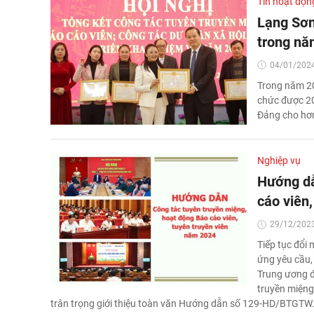
Tin hoạt độn
Lạng Sơn
trong nă
04/01/2024
Trong năm 20
chức được 20.
Đảng cho hơn
Nghiệp vụ
Hướng dẫ
cáo viên
29/12/2023
Tiếp tục đổi
ứng yêu cầu,
Trung ương 
truyền miệng
trân trọng giới thiệu toàn văn Hướng dẫn số 129-HD/BTGTW