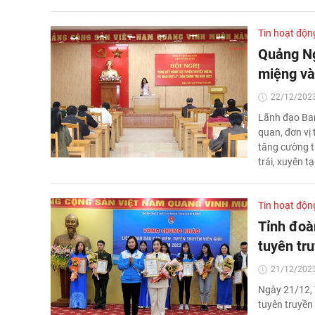
Tin hoạt độn
Quảng Ng
miệng và 
22/12/2023
Lãnh đạo Ban
quan, đơn vị 
tăng cường t
trái, xuyên tạ
Tin hoạt độn
Tỉnh đoà
tuyên tr
21/12/2023
Ngày 21/12, 
tuyên truyền