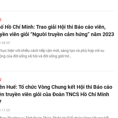
g
 Hồ Chí Minh: Trao giải Hội thi Báo cáo viên,
uyền viên giỏi “Người truyền cảm hứng” năm 2023
 08:05'
thực hiện với nhiều cách tiếp cận mới, sáng tạo và phù hợp với xu
ng của đời sống xã hội và đời sống giới trẻ…
g
ên Huế: Tổ chức Vòng Chung kết Hội thi Báo cáo
yên truyền viên giỏi của Đoàn TNCS Hồ Chí Minh
V
 17:35'
 Ban Thường vụ Tỉnh Đoàn Thừa Thiên Huế tổ chức Vòng Chung kết