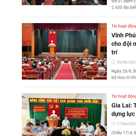
với 01 điểm c
2.430 đại bi
Tin hoạt độn
Vĩnh Phúc
cho đội n
trí
20/06/2024
Ngày 20/6, B
bộ Hưu trí tỉ
Tin hoạt độn
Gia Lai: 
dựng lực
17/04/2024
Chiều 17/4, B