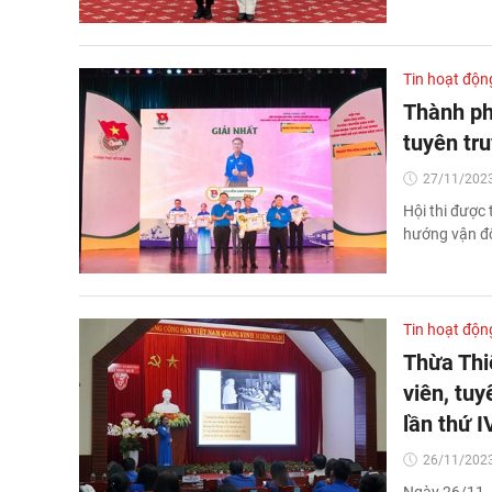
Tin hoạt độn
Thành phố
tuyên tr
27/11/2023
Hội thi được 
hướng vận độ
Tin hoạt độn
Thừa Thi
viên, tu
lần thứ I
26/11/2023
Ngày 26/11,