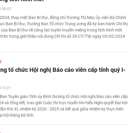
 08:02'
024, thay mặt Ban Bí thư, đồng chí Trương Thị Mai, Ủy viên Bộ Chính
trực Ban Bí thư, Trưởng Ban Tổ chức Trung ương đã ký ban hành Chỉ thị
của Ban Bí thư về công tác tuyên truyền miệng trong tình hình mới.
 trân trọng giới thiệu nội dung Chỉ thị số 30-CT/TW, ngày 05/02/2024
g
g tổ chức Hội nghị Báo cáo viên cấp tỉnh quý I-
 15:21'
Ban Tuyên giáo Tỉnh ủy Bình Dương tổ chức Hội nghị Báo cáo viên cấp
24 và tổng kết, trao giải Cuộc thi trực tuyến tìm hiểu Nghị quyết Đại hội
lần thứ XI, nhiệm kỳ 2020 - 2025 và kết quả giữa nhiệm kỳ thực hiện
i hội Đảng bộ tỉnh.