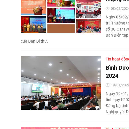
08/02/2024
Ngày 05/02/2
trị, Thường 
số 30-CT/TW 
Ban Biên tập
của Ban Bí thư.
Tin hoạt độn
Bình Dươn
2024
19/01/2024
Ngày 19/01, 
tỉnh quý I-20
Đảng bộ tỉnh 
Nghị quyết Đạ