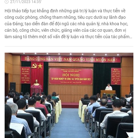
27/11/2023 14:35'
Hội thảo tiếp tục khẳng định những giá trị lý luận và thực tiễn về
công cuộc phòng, chống tham nhũng, tiêu cực dưới sự lãnh đạo
của Đảng; tạo diễn đàn để đội ngũ các nhà quản lý, nhà khoa học,
cán bộ, công chức, viên chức, giảng viên của các cơ quan, đơn vị
làm sáng tỏ thêm một số vấn đề lý luận và thực tiễn của tác phẩm…