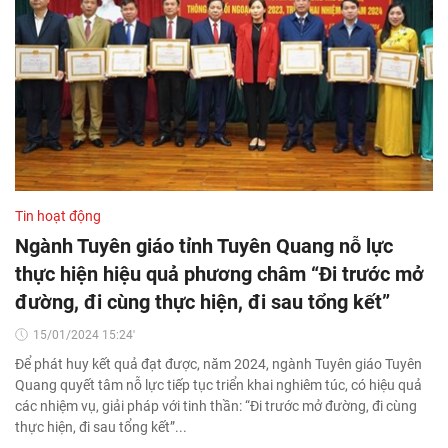
Tin hoạt động
Ngành Tuyên giáo tỉnh Tuyên Quang nỗ lực
thực hiện hiệu quả phương châm “Đi trước mở
đường, đi cùng thực hiện, đi sau tổng kết”
15/01/2024 15:24'
Để phát huy kết quả đạt được, năm 2024, ngành Tuyên giáo Tuyên
Quang quyết tâm nỗ lực tiếp tục triển khai nghiêm túc, có hiệu quả
các nhiệm vụ, giải pháp với tinh thần: “Đi trước mở đường, đi cùng
thực hiện, đi sau tổng kết”...