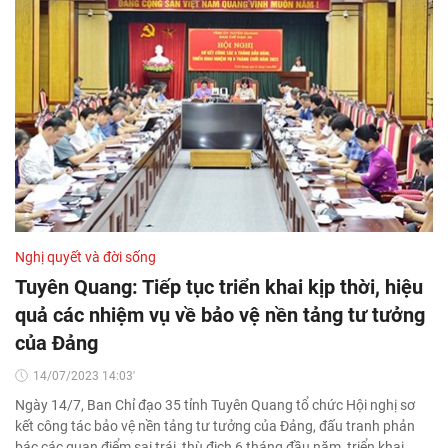
Nghị quyết và đời sống
Tuyên Quang: Tiếp tục triển khai kịp thời, hiệu
quả các nhiệm vụ về bảo vệ nền tảng tư tưởng
của Đảng
14/07/2023 14:03'
Ngày 14/7, Ban Chỉ đạo 35 tỉnh Tuyên Quang tổ chức Hội nghị sơ
kết công tác bảo vệ nền tảng tư tưởng của Đảng, đấu tranh phản
bác các quan điểm sai trái, thù địch 6 tháng đầu năm, triển khai