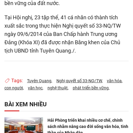
bền vững của đất nước.
Tại Hội nghị, 23 tập thể, 41 cá nhân có thành tích
xuất sắc trong thực hiện Nghị quyết số 33-NQ/TW
ngày 09/6/2014 của Ban Chấp hành Trung ương
Đảng (Khóa XI) đã được nhận Bằng khen của Chủ
tịch UBND tỉnh Tuyên Quang./.
Tags:
Tuyên Quang
Nghị quyết số 33-NQ/TW
văn hóa
con người
văn học
nghệ thuật
phát triển bền vững
BÀI XEM NHIỀU
Hải Phòng triển khai nhiều cơ chế, chính
sách nhằm nâng cao đời sống văn hóa, tinh
thần của Nhân dân