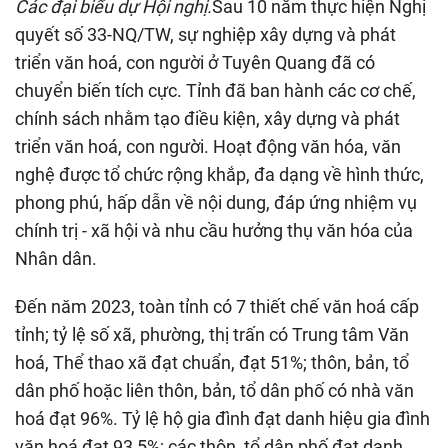
Các đại biểu dự Hội nghị.
Sau 10 năm thực hiện Nghị
quyết số 33-NQ/TW, sự nghiệp xây dựng và phát
triển văn hoá, con người ở Tuyên Quang đã có
chuyển biến tích cực. Tỉnh đã ban hành các cơ chế,
chính sách nhằm tạo điều kiện, xây dựng và phát
triển văn hoá, con người. Hoạt động văn hóa, văn
nghệ được tổ chức rộng khắp, đa dạng về hình thức,
phong phú, hấp dẫn về nội dung, đáp ứng nhiệm vụ
chính trị - xã hội và nhu cầu hưởng thụ văn hóa của
Nhân dân.
Đến năm 2023, toàn tỉnh có 7 thiết chế văn hoá cấp
tỉnh; tỷ lệ số xã, phường, thị trấn có Trung tâm Văn
hoá, Thể thao xã đạt chuẩn, đạt 51%; thôn, bản, tổ
dân phố hoặc liên thôn, bản, tổ dân phố có nhà văn
hoá đạt 96%. Tỷ lệ hộ gia đình đạt danh hiệu gia đình
văn hoá đạt 93,5%; các thôn, tổ dân phố đạt danh