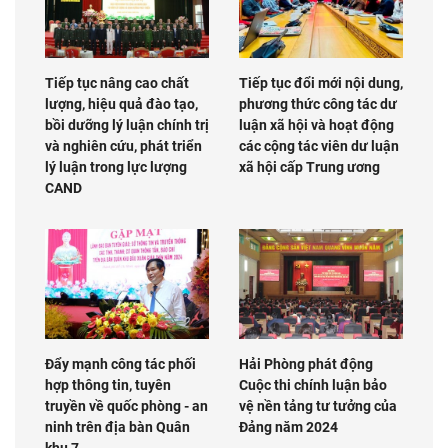
Tiếp tục nâng cao chất
Tiếp tục đổi mới nội dung,
lượng, hiệu quả đào tạo,
phương thức công tác dư
bồi dưỡng lý luận chính trị
luận xã hội và hoạt động
và nghiên cứu, phát triển
các cộng tác viên dư luận
lý luận trong lực lượng
xã hội cấp Trung ương
CAND
Đẩy mạnh công tác phối
Hải Phòng phát động
hợp thông tin, tuyên
Cuộc thi chính luận bảo
truyền về quốc phòng - an
vệ nền tảng tư tưởng của
ninh trên địa bàn Quân
Đảng năm 2024
khu 7