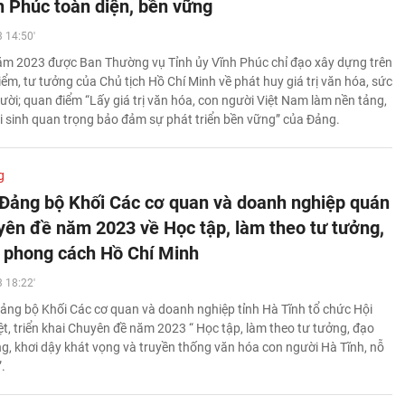
nh Phúc toàn diện, bền vững
 14:50'
m 2023 được Ban Thường vụ Tỉnh ủy Vĩnh Phúc chỉ đạo xây dựng trên
ểm, tư tưởng của Chủ tịch Hồ Chí Minh về phát huy giá trị văn hóa, sức
ời; quan điểm “Lấy giá trị văn hóa, con người Việt Nam làm nền tảng,
 sinh quan trọng bảo đảm sự phát triển bền vững” của Đảng.
g
 Đảng bộ Khối Các cơ quan và doanh nghiệp quán
uyên đề năm 2023 về Học tập, làm theo tư tưởng,
 phong cách Hồ Chí Minh
 18:22'
ảng bộ Khối Các cơ quan và doanh nghiệp tỉnh Hà Tĩnh tổ chức Hội
ệt, triển khai Chuyên đề năm 2023 “ Học tập, làm theo tư tưởng, đạo
ng, khơi dậy khát vọng và truyền thống văn hóa con người Hà Tĩnh, nỗ
.