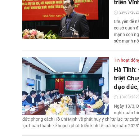
triển Vĩ
29/03/2023
Chuyên đề nă
cơ sở quan đi
mạnh con ngư
sức mạnh nội
Tin hoạt độn
Hà Tĩnh:
triệt Ch
đạo đức,
13/03/2023
Ngày 13/3, Đ
nghị quán tri
đức phong cách Hồ Chí Minh về phát huy ý chí tự lực, tự cườ
lực hoàn thành kế hoạch phát triển kinh tế - xã hội năm 2023”