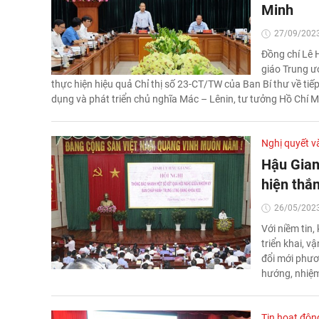
Minh
27/09/2023
Đồng chí Lê 
giáo Trung ư
thực hiện hiệu quả Chỉ thị số 23-CT/TW của Ban Bí thư về tiếp
dụng và phát triển chủ nghĩa Mác – Lênin, tư tưởng Hồ Chí M
Nghị quyết v
Hậu Gian
hiện thắn
26/05/2023
Với niềm tin,
triển khai, v
đổi mới phươ
hướng, nhiệm
Tin hoạt độn