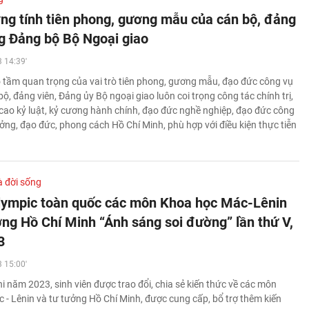
ng tính tiên phong, gương mẫu của cán bộ, đảng
ng Đảng bộ Bộ Ngoại giao
 14:39'
 tầm quan trọng của vai trò tiên phong, gương mẫu, đạo đức công vụ
ộ, đảng viên, Đảng ủy Bộ ngoại giao luôn coi trọng công tác chính trị,
 cao kỷ luật, kỷ cương hành chính, đạo đức nghề nghiệp, đạo đức công
ưởng, đạo đức, phong cách Hồ Chí Minh, phù hợp với điều kiện thực tiễn
à đời sống
Olympic toàn quốc các môn Khoa học Mác-Lênin
ởng Hồ Chí Minh “Ánh sáng soi đường” lần thứ V,
3
 15:00'
hi năm 2023, sinh viên được trao đổi, chia sẻ kiến thức về các môn
 - Lênin và tư tưởng Hồ Chí Minh, được cung cấp, bổ trợ thêm kiến