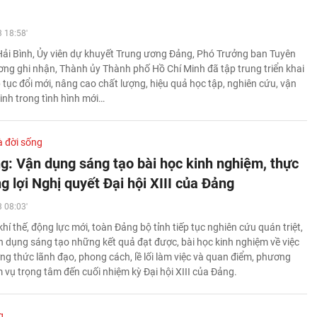
 18:58'
Hải Bình, Ủy viên dự khuyết Trung ương Đảng, Phó Trưởng ban Tuyên
ơng ghi nhận, Thành ủy Thành phố Hồ Chí Minh đã tập trung triển khai
 tục đổi mới, nâng cao chất lượng, hiệu quả học tập, nghiên cứu, vận
inh trong tình hình mới…
à đời sống
g: Vận dụng sáng tạo bài học kinh nghiệm, thực
g lợi Nghị quyết Đại hội XIII của Đảng
 08:03'
 khí thế, động lực mới, toàn Đảng bộ tỉnh tiếp tục nghiên cứu quán triệt,
ận dụng sáng tạo những kết quả đạt được, bài học kinh nghiệm về việc
ng thức lãnh đạo, phong cách, lề lối làm việc và quan điểm, phương
 vụ trọng tâm đến cuối nhiệm kỳ Đại hội XIII của Đảng.
g