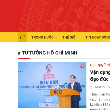
TRONG NƯỚC
THẾ GIỚI
TIN HOẠT ĐỘN
# TƯ TƯỞNG HỒ CHÍ MINH
Nghị quyết v
Vận dụng
đạo đức 
14/05/2024
Thực hiện Ng
và phát huy 
kỷ niệm 134 
ngày 14/5, t