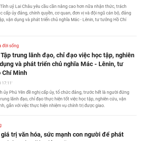
Tỉnh uỷ Lai Châu yêu cầu cần nâng cao hơn nữa nhận thức, trách
c cấp ủy đảng, chính quyền, cơ quan, đơn vị và đội ngũ cán bộ, đảng
 tập, vận dụng và phát triển chủ nghĩa Mác - Lênin, tư tưởng Hồ Chí
à đời sống
Tập trung lãnh đạo, chỉ đạo việc học tập, nghiên
dụng và phát triển chủ nghĩa Mác - Lênin, tư
 Chí Minh
 17:11'
h ủy Phú Yên đề nghị cấp ủy, tổ chức đảng, trước hết là người đứng
rung lãnh đạo, chỉ đạo thực hiện tốt việc học tập, nghiên cứu, vận
h, gắn với việc thực hiện nhiệm vụ chính trị được giao.
g
 giá trị văn hóa, sức mạnh con người để phát