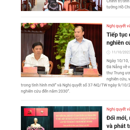
Chính trị tỉn
tưởng Hồ Ch
Nghị quyết v
Tiếp tục 
nghiên cứ
11/10/2023
Ngày 10/10, 
Đà Nẵng về v
thư Trung ươ
nghiên cứu, 
trong tình hình mới” và Nghị quyết số 37-NQ/TW ngày 9/10/2
nghiên cứu đến năm 2030”.
Nghị quyết v
Đổi mới,
và phát 