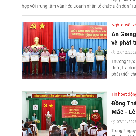
hợp với Trung tâm Văn hóa Doanh nhân tổ chức Diễn đàn “Tư
Nghị quyết v
An Giang
và phát 
27/12/2023
Thường trực 
thức, trách n
phát triển ch
Tin hoạt độn
Đồng Tháp
Mác - Lê
07/11/2023
Trong 2 ngày