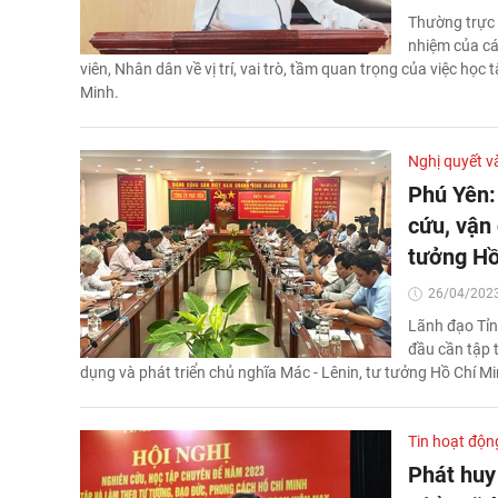
Thường trực 
nhiệm của cá
viên, Nhân dân về vị trí, vai trò, tầm quan trọng của việc học
Minh.
Nghị quyết v
Phú Yên: 
cứu, vận 
tưởng Hồ
26/04/2023
Lãnh đạo Tỉn
đầu cần tập t
dụng và phát triển chủ nghĩa Mác - Lênin, tư tưởng Hồ Chí Min
Tin hoạt độn
Phát huy