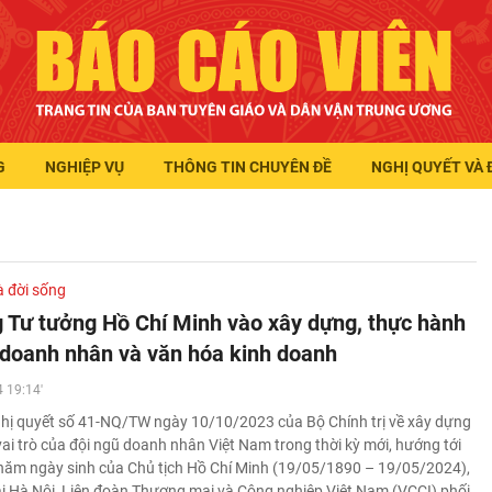
G
NGHIỆP VỤ
THÔNG TIN CHUYÊN ĐỀ
NGHỊ QUYẾT VÀ 
à đời sống
 Tư tưởng Hồ Chí Minh vào xây dựng, thực hành
doanh nhân và văn hóa kinh doanh
 19:14'
hị quyết số 41-NQ/TW ngày 10/10/2023 của Bộ Chính trị về xây dựng
vai trò của đội ngũ doanh nhân Việt Nam trong thời kỳ mới, hướng tới
năm ngày sinh của Chủ tịch Hồ Chí Minh (19/05/1890 – 19/05/2024),
ại Hà Nội, Liên đoàn Thương mại và Công nghiệp Việt Nam (VCCI) phối