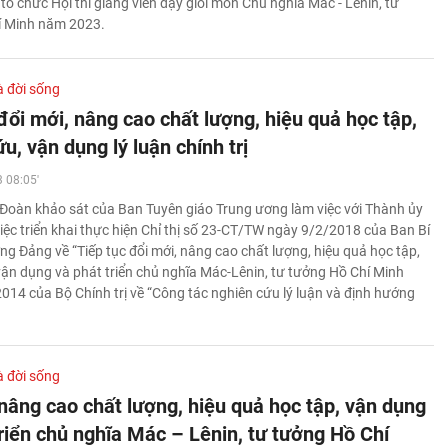
h tổ chức Hội thi giảng viên dạy giỏi môn Chủ nghĩa Mác - Lênin, tư
í Minh năm 2023.
à đời sống
đổi mới, nâng cao chất lượng, hiệu quả học tập,
u, vận dụng lý luận chính trị
 08:05'
Đoàn khảo sát của Ban Tuyên giáo Trung ương làm việc với Thành ủy
iệc triển khai thực hiện Chỉ thị số 23-CT/TW ngày 9/2/2018 của Ban Bí
ng Đảng về “Tiếp tục đổi mới, nâng cao chất lượng, hiệu quả học tập,
vận dụng và phát triển chủ nghĩa Mác-Lênin, tư tưởng Hồ Chí Minh
014 của Bộ Chính trị về “Công tác nghiên cứu lý luận và định hướng
à đời sống
 nâng cao chất lượng, hiệu quả học tập, vận dụng
triển chủ nghĩa Mác – Lênin, tư tưởng Hồ Chí