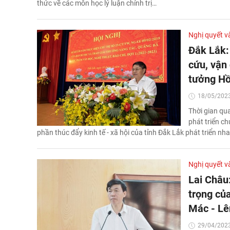
thức về các môn học lý luận chính trị…
Nghị quyết v
Đắk Lắk:
cứu, vận 
tưởng Hồ
18/05/2023
Thời gian qua
phát triển c
phần thúc đẩy kinh tế - xã hội của tỉnh Đắk Lắk phát triển n
Nghị quyết v
Lai Châu:
trọng của
Mác - Lê
29/04/2023