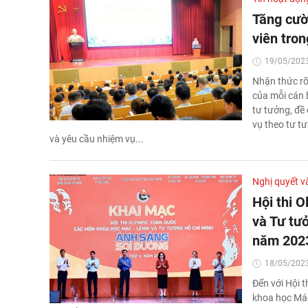
Tăng cườ
viên tro
19/05/2023
Nhận thức rõ
của mỗi cán b
tư tưởng, đề
vụ theo tư t
và yêu cầu nhiệm vụ...
Nghị quyết v
Hội thi 
và Tư tư
năm 202
18/05/2023
Đến với Hội t
khoa học Mác