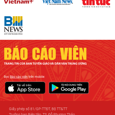
Đọc
Báo cáo viên
trên mobile:
Giấy phép số 81/GP-TTĐT, Bộ TT&TT
Trưởng ban Biên tập: TS. Đỗ Phương Thảo