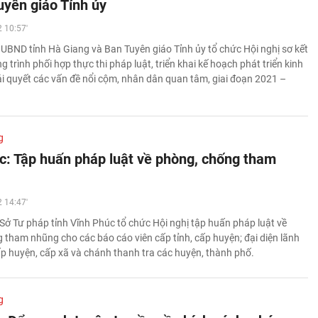
uyên giáo Tỉnh ủy
 10:57'
 UBND tỉnh Hà Giang và Ban Tuyên giáo Tỉnh ủy tổ chức Hội nghị sơ kết
trình phối hợp thực thi pháp luật, triển khai kế hoạch phát triển kinh
giải quyết các vấn đề nổi cộm, nhân dân quan tâm, giai đoạn 2021 –
g
c: Tập huấn pháp luật về phòng, chống tham
 14:47'
Sở Tư pháp tỉnh Vĩnh Phúc tổ chức Hội nghị tập huấn pháp luật về
 tham nhũng cho các báo cáo viên cấp tỉnh, cấp huyện; đại diện lãnh
 huyện, cấp xã và chánh thanh tra các huyện, thành phố.
g