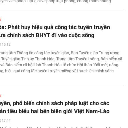
ruyền viên pháp luật giỏi về pháp luật phòng, chống tham nhũng.
g
a: Phát huy hiệu quả công tác tuyên truyền
ưa chính sách BHYT đi vào cuộc sống
 15:12'
rung tâm Thông tin công tác tuyên giáo, Ban Tuyên giáo Trung ương
 Tuyên giáo Tỉnh ủy Thanh Hóa, Trung tâm Truyền thông, Bảo hiểm xã
 và Bảo hiểm xã hội tỉnh Thanh Hóa tổ chức Hội thảo “Đổi mới, nâng
ng, hiệu quả công tác tuyên truyền miệng về thực hiện chính sách,
g
uyền, phổ biến chính sách pháp luật cho các
ản tiêu biểu hai bên biên giới Việt Nam-Lào
 17:44'