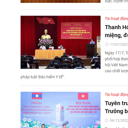
luật, tuyên t
Tin hoạt độn
Thanh Hó
miệng, đ
17/07/2023
Ngày 17/7, T
phối hợp Ban
hội Việt Nam
cao chất lượ
pháp luật Bảo hiểm Y tế”.
Tin hoạt độn
Tuyên tr
Trưởng b
06/12/2022