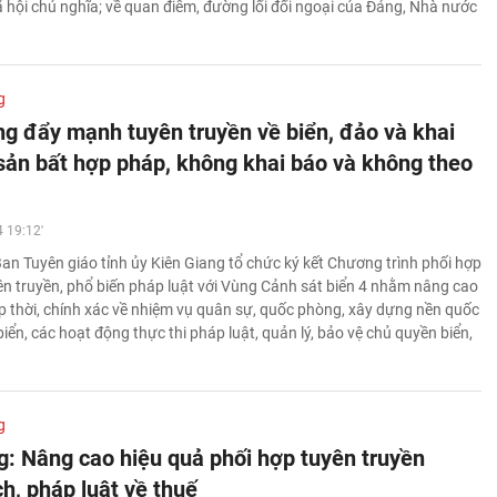
 hội chủ nghĩa; về quan điểm, đường lối đối ngoại của Đảng, Nhà nước
g
ng đẩy mạnh tuyên truyền về biển, đảo và khai
 sản bất hợp pháp, không khai báo và không theo
 19:12'
Ban Tuyên giáo tỉnh ủy Kiên Giang tổ chức ký kết Chương trình phối hợp
ên truyền, phổ biến pháp luật với Vùng Cảnh sát biển 4 nhằm nâng cao
kịp thời, chính xác về nhiệm vụ quân sự, quốc phòng, xây dựng nền quốc
ển, các hoạt động thực thi pháp luật, quản lý, bảo vệ chủ quyền biển,
g
g: Nâng cao hiệu quả phối hợp tuyên truyền
h, pháp luật về thuế