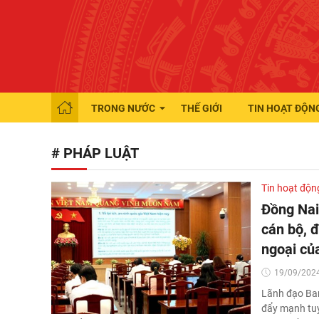
TRONG NƯỚC
THẾ GIỚI
TIN HOẠT ĐỘN
# PHÁP LUẬT
Tin hoạt độn
Đồng Nai
cán bộ, 
ngoại củ
19/09/2024
Lãnh đạo Ban
đẩy mạnh tuy