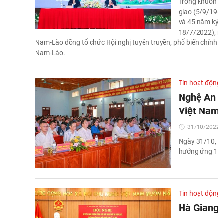
Trong khuôn 
giao (5/9/19
và 45 năm ký
18/7/2022), 
Nam-Lào đồng tổ chức Hội nghị tuyên truyền, phổ biến chính s
Nam-Lào.
Tin hoạt độn
Nghệ An 
Việt Na
31/10/2022
Ngày 31/10, 
hưởng ứng 10
Tin hoạt độn
Hà Giang