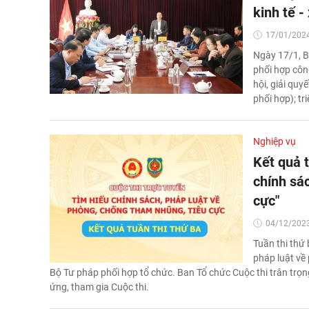
kinh tế -
17/01/2024
Ngày 17/1, B
phối hợp công
hội, giải qu
phối hợp); t
Nghiệp vụ
Kết quả t
chính sá
cực"
04/12/2023
Tuần thi thứ 
pháp luật về
Bộ Tư pháp phối hợp tổ chức. Ban Tổ chức Cuộc thi trân trọn
ứng, tham gia Cuộc thi.