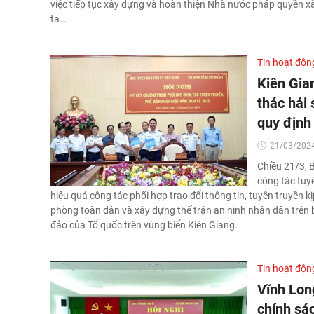
việc tiếp tục xây dựng và hoàn thiện Nhà nước pháp quyền xã
ta…
Tin hoạt độn
Kiên Gia
thác hải
quy định
21/03/2024
Chiều 21/3, 
công tác tuy
hiệu quả công tác phối hợp trao đổi thông tin, tuyên truyền 
phòng toàn dân và xây dựng thế trận an ninh nhân dân trên bi
đảo của Tổ quốc trên vùng biển Kiên Giang.
Tin hoạt độn
Vĩnh Lon
chính sác