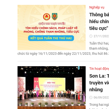
Nghiệp vụ
Thông bá
hiểu chí
tiêu cực"
27/11/2023
Tuần thứ hai,
tham nhũng, 
chức từ ngày 16/11/2023 đến ngày 22/11/2023, thu hút 86.3
Tin hoạt độn
Sơn La: T
truyền vi
nhũng
06/09/2023
Trong hai ng