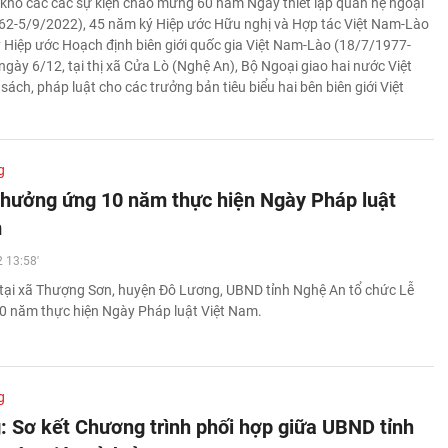
khổ các các sự kiện chào mừng 60 năm Ngày thiết lập quan hệ ngoại
62-5/9/2022), 45 năm ký Hiệp ước Hữu nghị và Hợp tác Việt Nam-Lào
 Hiệp ước Hoạch định biên giới quốc gia Việt Nam-Lào (18/7/1977-
ngày 6/12, tại thị xã Cửa Lò (Nghệ An), Bộ Ngoại giao hai nước Việt
ách, pháp luật cho các trưởng bản tiêu biểu hai bên biên giới Việt
g
hưởng ứng 10 năm thực hiện Ngày Pháp luật
m
 13:58'
tại xã Thượng Sơn, huyện Đô Lương, UBND tỉnh Nghệ An tổ chức Lễ
 năm thực hiện Ngày Pháp luật Việt Nam.
g
: Sơ kết Chương trình phối hợp giữa UBND tỉnh