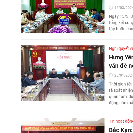
15/03/2024
Ngày 15/3, B
tổng kết côn
tập huấn chu
Nghị quyết v
Hưng Yên
vấn đề n
25/01/2024
Thời gian tới
rà soát nhiệ
quan tâm; du
động nắm bắt,
Tin hoạt độn
Bắc Kạn: