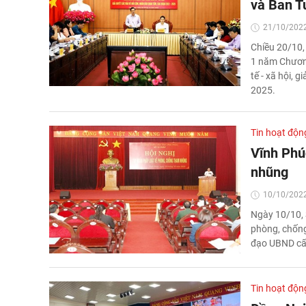
và Ban T
21/10/2022
Chiều 20/10,
1 năm Chương 
tế - xã hội, 
2025.
Tin hoạt độn
Vĩnh Phú
nhũng
10/10/2022
Ngày 10/10, 
phòng, chống
đạo UBND cấp
Tin hoạt độn