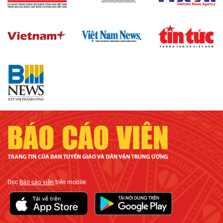
Đọc
Báo cáo viên
trên mobile: