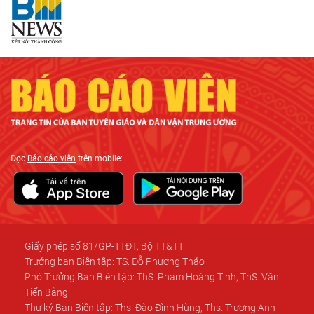
Đọc
Báo cáo viên
trên mobile:
Giấy phép số 81/GP-TTĐT, Bộ TT&TT
Trưởng ban Biên tập: TS. Đỗ Phương Thảo
Phó Trưởng Ban Biên tập: ThS. Phạm Hoàng Tinh, ThS. Văn
Tiến Bằng
Thư ký Ban Biên tập: Ths. Đào Đình Hùng, Ths. Trương Anh