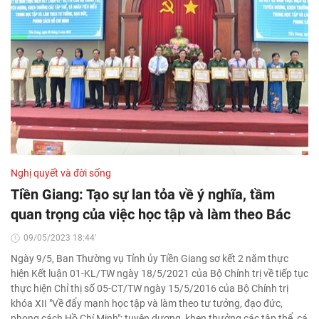
Nghị quyết và đời sống
Tiền Giang: Tạo sự lan tỏa về ý nghĩa, tầm
quan trọng của việc học tập và làm theo Bác
09/05/2023 18:44'
Ngày 9/5, Ban Thường vụ Tỉnh ủy Tiền Giang sơ kết 2 năm thực
hiện Kết luận 01-KL/TW ngày 18/5/2021 của Bộ Chính trị về tiếp tục
thực hiện Chỉ thị số 05-CT/TW ngày 15/5/2016 của Bộ Chính trị
khóa XII "Về đẩy mạnh học tập và làm theo tư tưởng, đạo đức,
phong cách Hồ Chí Minh"; tuyên dương, khen thưởng các tập thể, cá