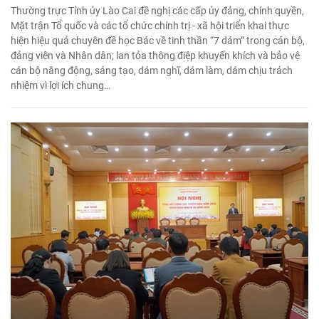
Thường trực Tỉnh ủy Lào Cai đề nghị các cấp ủy đảng, chính quyền,
Mặt trận Tổ quốc và các tổ chức chính trị - xã hội triển khai thực
hiện hiệu quả chuyên đề học Bác về tinh thần “7 dám” trong cán bộ,
đảng viên và Nhân dân; lan tỏa thông điệp khuyến khích và bảo vệ
cán bộ năng động, sáng tạo, dám nghĩ, dám làm, dám chịu trách
nhiệm vì lợi ích chung…