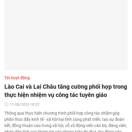
Tin hoạt động
Lào Cai và Lai Châu tăng cường phối hợp trong
thực hiện nhiệm vụ công tác tuyên giáo
11/08/2023 18:25'
Thông qua thực hiện chương trình phối hợp công tác nhằm góp
phần thúc đẩy kinh tế - xã hội hai tỉnh cùng phát triển, tạo sự đoàn
kết, đồng thuận cao trong xã hội, cỗ vũ động viên cán bộ, đảng viên,
nhân dân tích cực tham gia các phong trào thi đua, lao động sản