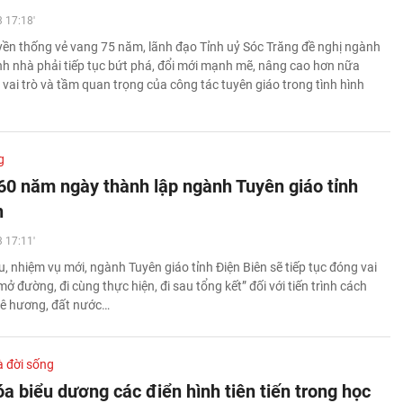
 17:18'
yền thống vẻ vang 75 năm, lãnh đạo Tỉnh uỷ Sóc Trăng đề nghị ngành
ỉnh nhà phải tiếp tục bứt phá, đổi mới mạnh mẽ, nâng cao hơn nữa
vai trò và tầm quan trọng của công tác tuyên giáo trong tình hình
g
60 năm ngày thành lập ngành Tuyên giáo tỉnh
n
 17:11'
, nhiệm vụ mới, ngành Tuyên giáo tỉnh Điện Biên sẽ tiếp tục đóng vai
 mở đường, đi cùng thực hiện, đi sau tổng kết” đối với tiến trình cách
ê hương, đất nước…
à đời sống
a biểu dương các điển hình tiên tiến trong học