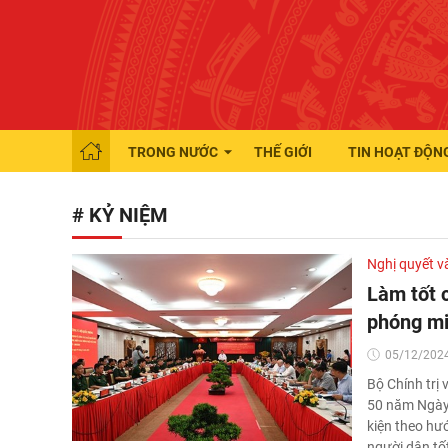
TRONG NƯỚC
THẾ GIỚI
TIN HOẠT ĐỘN
# KỶ NIỆM
Nghị quyết v
Làm tốt 
phóng mi
05/12/2024
Bộ Chính trị 
50 năm Ngày 
kiện theo hướ
người dân tố