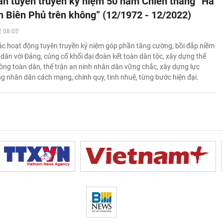
n tuyên truyền kỷ niệm 50 năm Chiến thắng “Hà
ện Biên Phủ trên không” (12/1972 - 12/2022)
 08:05'
c hoạt động tuyên truyền kỷ niệm góp phần tăng cường, bồi đắp niềm
 dân với Đảng, củng cố khối đại đoàn kết toàn dân tộc, xây dựng thế
òng toàn dân, thế trận an ninh nhân dân vững chắc, xây dựng lực
ng nhân dân cách mạng, chính quy, tinh nhuệ, từng bước hiện đại.