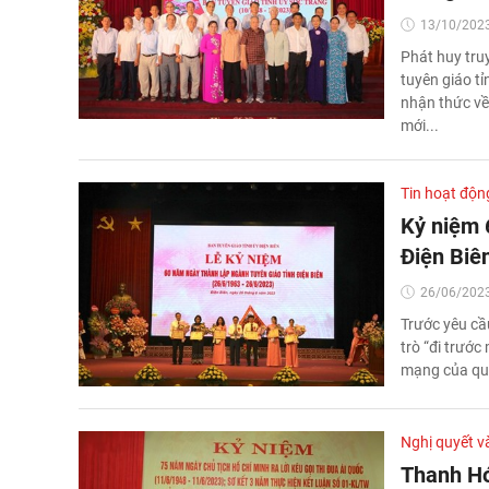
13/10/2023
Phát huy tru
tuyên giáo t
nhận thức về 
mới...
Tin hoạt độn
Kỷ niệm 
Điện Biê
26/06/2023
Trước yêu cầu
trò “đi trước
mạng của qu
Nghị quyết v
Thanh Hó