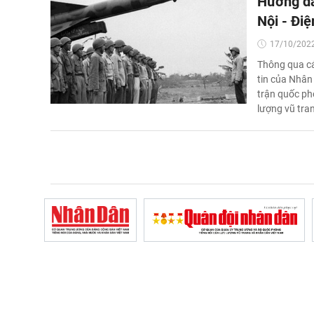
Hướng dẫ
Nội - Đi
17/10/2022
Thông qua cá
tin của Nhân
trận quốc ph
lượng vũ tra