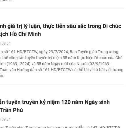
h giá trị lý luận, thực tiễn sâu sắc trong Di chúc
tịch Hồ Chí Minh
 08:54'
ẫn số 161-HD/BTGTW, ngày 29/7/2024, Ban Tuyên giáo Trung ương
 thể công tác tuyên truyền kỷ niệm 55 năm thực hiện Di chúc của Chủ
Minh (1969 - 2024) và 55 năm Ngày mất của Người (02/9/1969 -
Toàn văn Hướng dẫn số 161-HD/BTGTW có thể tải về từ bài viết tương
áo.
n tuyên truyền kỷ niệm 120 năm Ngày sinh
 Trần Phú
 09:34'
Ban Tuyên giáo Trung ương ban hành Hướng dẫn số 147 -HD/BTGTW