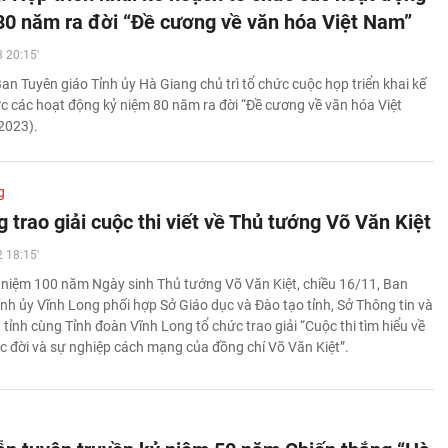
80 năm ra đời “Đề cương về văn hóa Việt Nam”
 20:15'
an Tuyên giáo Tỉnh ủy Hà Giang chủ trì tổ chức cuộc họp triển khai kế
c các hoạt động kỷ niệm 80 năm ra đời “Đề cương về văn hóa Việt
2023).
g
 trao giải cuộc thi viết về Thủ tướng Võ Văn Kiệt
 18:15'
 niệm 100 năm Ngày sinh Thủ tướng Võ Văn Kiệt, chiều 16/11, Ban
ỉnh ủy Vĩnh Long phối hợp Sở Giáo dục và Đào tạo tỉnh, Sở Thông tin và
tỉnh cùng Tỉnh đoàn Vĩnh Long tổ chức trao giải “Cuộc thi tìm hiểu về
ộc đời và sự nghiệp cách mạng của đồng chí Võ Văn Kiệt”.