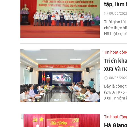
tập, làm
09/06/2023
Thời gian tới
chức thực hi
Hồ thật sự có
Tin hoạt độn
Triển kh
xưa và n
08/06/2023
Đây là công 
(24/3/1975 -
XXIII, nhiệm 
Tin hoạt độn
Hà Giang