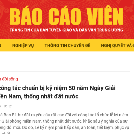
G
NGHIỆP VỤ
THÔNG TIN CHUYÊN ĐỀ
NGHỊ QUYẾT VÀ 
à đời sống
công tác chuẩn bị kỷ niệm 50 năm Ngày Giải
ền Nam, thống nhất đất nước
 19:12'
và Ban Bí thư đặt ra yêu cầu rất cao đối với công tác tổ chức lễ kỷ niệm
Giải phóng miền Nam, thống nhất đất nước, khắc sâu ý nghĩa của sự
ng đổi mới. Do đó, Lễ kỷ niệm phải hấp dẫn, an toàn, tiết kiệm, phục vụ
t nhất…