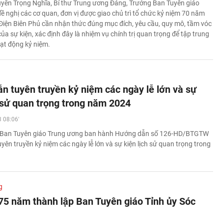
yễn Trọng Nghĩa, Bí thư Trung ương Đảng, Trưởng Ban Tuyên giáo
ề nghị các cơ quan, đơn vị được giao chủ trì tổ chức kỷ niệm 70 năm
Điện Biên Phủ cần nhận thức đúng mục đích, yêu cầu, quy mô, tầm vóc
của sự kiện, xác định đây là nhiệm vụ chính trị quan trọng để tập trung
oạt động kỷ niệm.
n tuyên truyền kỷ niệm các ngày lễ lớn và sự
h sử quan trọng trong năm 2024
 08:06'
 Ban Tuyên giáo Trung ương ban hành Hướng dẫn số 126-HD/BTGTW
ên truyền kỷ niệm các ngày lễ lớn và sự kiện lịch sử quan trọng trong
g
75 năm thành lập Ban Tuyên giáo Tỉnh ủy Sóc