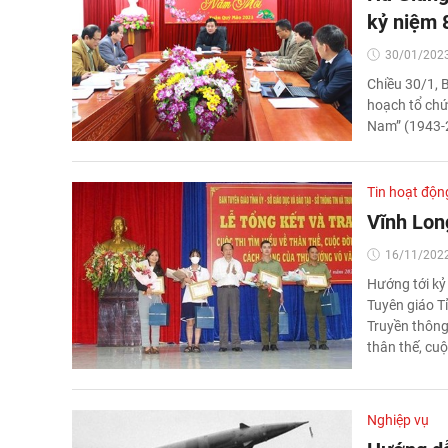
kỷ niệm 
30/01/2023
Chiều 30/1, B
hoạch tổ chứ
Nam” (1943-
Tin hoạt độn
Vĩnh Long
16/11/2022
Hướng tới kỷ
Tuyên giáo T
Truyền thông 
thân thế, cu
Nghiệp vụ