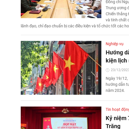
Đồng chí Ngu
Trung ương đ
Chiến thắng 
và tính chất 
lãnh đạo, chỉ đạo chuẩn bị các điều kiện và tổ chức tốt các h
Nghiệp vụ
Hướng dẫ
kiện lịc
23/12/2023
Ngày 19/12,
hướng dẫn tuy
năm 2024.
Tin hoạt độn
Kỷ niệm 
Trăng