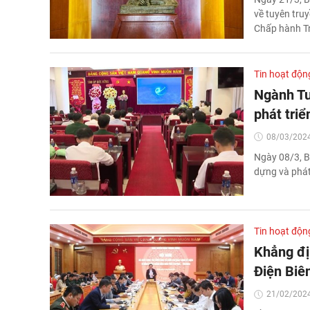
về tuyên tru
Chấp hành T
Tin hoạt độn
Ngành Tu
phát triể
08/03/2024
Ngày 08/3, B
dựng và phát
Tin hoạt độn
Khẳng địn
Điện Biê
21/02/2024