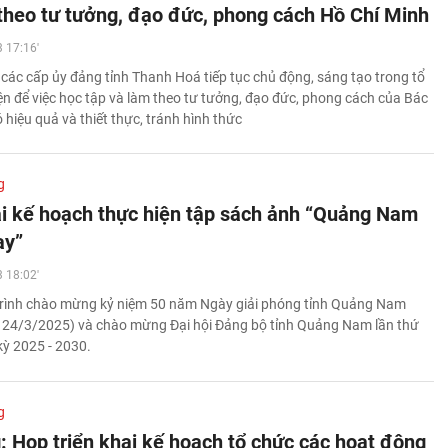
 theo tư tưởng, đạo đức, phong cách Hồ Chí Minh
 17:16'
, các cấp ủy đảng tỉnh Thanh Hoá tiếp tục chủ động, sáng tạo trong tổ
ện để việc học tập và làm theo tư tưởng, đạo đức, phong cách của Bác
 hiệu quả và thiết thực, tránh hình thức
g
ai kế hoạch thực hiện tập sách ảnh “Quảng Nam
ay”
 18:02'
trình chào mừng kỷ niệm 50 năm Ngày giải phóng tỉnh Quảng Nam
 24/3/2025) và chào mừng Đại hội Đảng bộ tỉnh Quảng Nam lần thứ
kỳ 2025 - 2030.
g
: Họp triển khai kế hoạch tổ chức các hoạt động