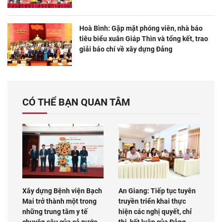
Hoà Bình: Gặp mặt phóng viên, nhà báo
tiêu biểu xuân Giáp Thìn và tổng kết, trao
giải báo chí về xây dựng Đảng
CÓ THỂ BẠN QUAN TÂM
Xây dựng Bệnh viện Bạch
An Giang: Tiếp tục tuyên
Mai trở thành một trong
truyền triển khai thực
những trung tâm y tế
hiện các nghị quyết, chỉ
chuyên sâu của cả nước
thị, kết luận của Đảng