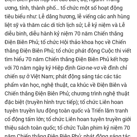
ương, tỉnh, thành phố… tổ chức một số hoạt động
tiêu biểu như: Lễ dâng hương, lễ viếng các anh hùng
liệt sỹ và thăm các di tích lịch sử; Lễ kỷ niệm và Lễ
diễu binh, diễu hành kỷ niệm 70 năm Chiến thắng
Điện Biên Phủ; tổ chức Hội thảo khoa học về Chiến
thắng Điện Biên Phủ; tổ chức phát động Cuộc thi viết
tìm hiểu 70 năm Chiến thắng Điện Biên Phủ kết hợp
với 70 năm ngày ký Hiệp định Giơ-ne-vơ về đình chỉ
chiến sự ở Việt Nam; phát động sáng tác các tác
phẩm văn học, nghệ thuật, ca khúc về Điện Biên và
Chiến thắng Điện Biên Phủ; chương trình nghệ thuật
đặc biệt (truyền hình trực tiếp); tổ chức Liên hoan
tuyên truyền lưu động toàn quốc và Triển lãm tranh
cổ động tấm lớn; tổ chức Liên hoan tuyên truyền giới
thiệu sách toàn quốc; tổ chức Tuần phim kỷ niệm 70
năm Chiến thắng Điện Biên Phủ; phát động sáng tác