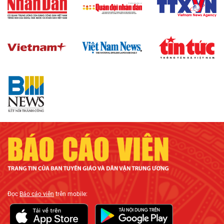
Đọc
Báo cáo viên
trên mobile: