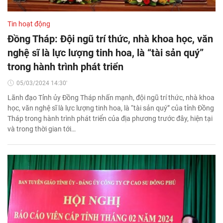
Tin hoạt động
Đồng Tháp: Đội ngũ trí thức, nhà khoa học, văn
nghệ sĩ là lực lượng tinh hoa, là “tài sản quý”
trong hành trình phát triển
05/03/2024 14:30'
Lãnh đạo Tỉnh ủy Đồng Tháp nhấn mạnh, đội ngũ trí thức, nhà khoa
học, văn nghệ sĩ là lực lượng tinh hoa, là “tài sản quý” của tỉnh Đồng
Tháp trong hành trình phát triển của địa phương trước đây, hiện tại
và trong thời gian tới…