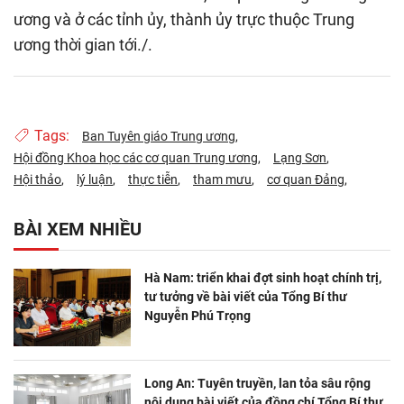
ương và ở các tỉnh ủy, thành ủy trực thuộc Trung
ương thời gian tới./.
Tags:
Ban Tuyên giáo Trung ương
Hội đồng Khoa học các cơ quan Trung ương
Lạng Sơn
Hội thảo
lý luận
thực tiễn
tham mưu
cơ quan Đảng
BÀI XEM NHIỀU
Hà Nam: triển khai đợt sinh hoạt chính trị,
tư tưởng về bài viết của Tổng Bí thư
Nguyễn Phú Trọng
Long An: Tuyên truyền, lan tỏa sâu rộng
nội dung bài viết của đồng chí Tổng Bí thư