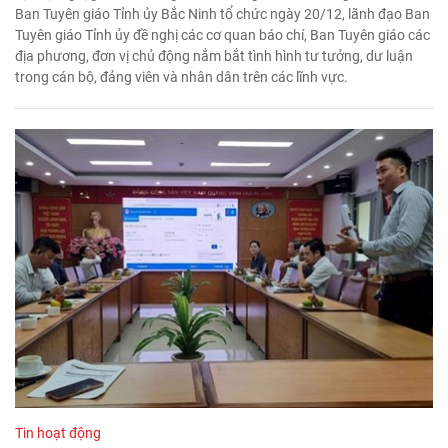
Ban Tuyên giáo Tỉnh ủy Bắc Ninh tổ chức ngày 20/12, lãnh đạo Ban
Tuyên giáo Tỉnh ủy đề nghị các cơ quan báo chí, Ban Tuyên giáo các
địa phương, đơn vị chủ động nắm bắt tình hình tư tưởng, dư luận
trong cán bộ, đảng viên và nhân dân trên các lĩnh vực.
Tin hoạt động