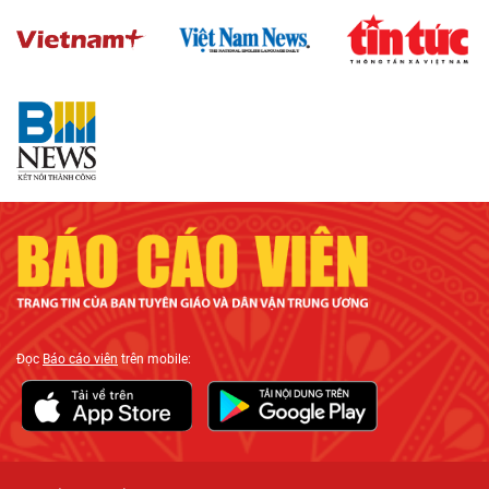
Đọc
Báo cáo viên
trên mobile: