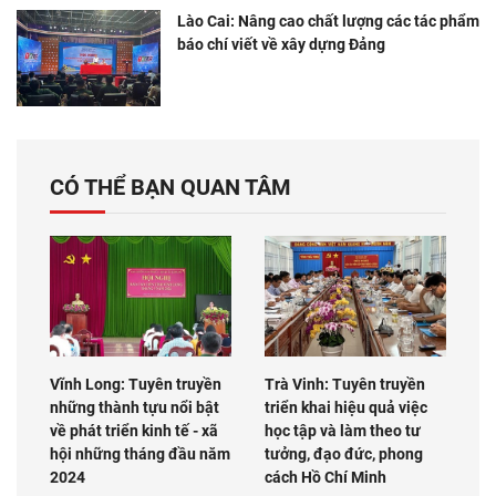
Lào Cai: Nâng cao chất lượng các tác phẩm
báo chí viết về xây dựng Đảng
CÓ THỂ BẠN QUAN TÂM
Vĩnh Long: Tuyên truyền
Trà Vinh: Tuyên truyền
những thành tựu nổi bật
triển khai hiệu quả việc
về phát triển kinh tế - xã
học tập và làm theo tư
hội những tháng đầu năm
tưởng, đạo đức, phong
2024
cách Hồ Chí Minh