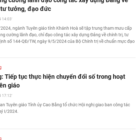
ăng cường lãnh đạo công tác xây dựng Đảng về
, tư tưởng, đạo đức
 14:03'
I/2024, ngành Tuyên giáo tỉnh Khánh Hoà sẽ tập trung tham mưu cấp
ăng cường lãnh đạo, chỉ đạo công tác xây dựng Đảng về chính trị, tư
y định số 144-QĐ/TW, ngày 9/5/2024 của Bộ Chính trị về chuẩn mực đạo
g
: Tiếp tục thực hiện chuyển đổi số trong hoạt
ên giáo
 17:12'
an Tuyên giáo Tỉnh ủy Cao Bằng tổ chức Hội nghị giao ban công tác
uý I/2024.
g