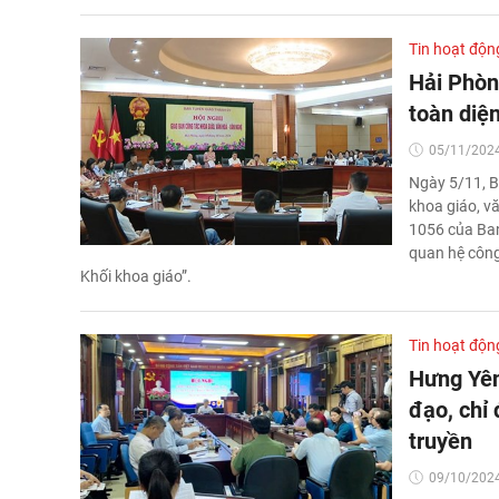
Tin hoạt độn
Hải Phòn
toàn diện
05/11/2024
Ngày 5/11, B
khoa giáo, v
1056 của Ban
quan hệ công
Khối khoa giáo”.
Tin hoạt độn
Hưng Yên
đạo, chỉ 
truyền
09/10/2024