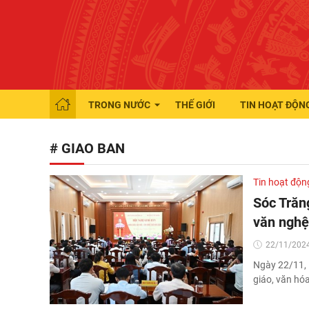
TRONG NƯỚC
THẾ GIỚI
TIN HOẠT ĐỘN
# GIAO BAN
Tin hoạt độn
Sóc Trăng
văn nghệ
22/11/2024
Ngày 22/11, 
giáo, văn hó