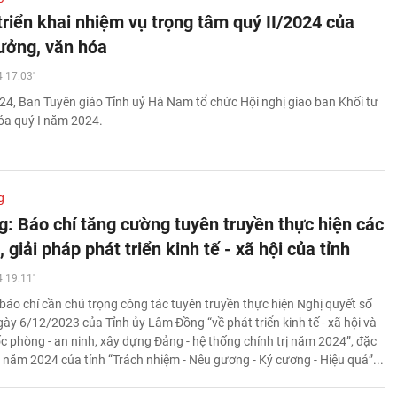
riển khai nhiệm vụ trọng tâm quý II/2024 của
tưởng, văn hóa
 17:03'
4, Ban Tuyên giáo Tỉnh uỷ Hà Nam tổ chức Hội nghị giao ban Khối tư
óa quý I năm 2024.
g
: Báo chí tăng cường tuyên truyền thực hiện các
 giải pháp phát triển kinh tế - xã hội của tỉnh
 19:11'
báo chí cần chú trọng công tác tuyên truyền thực hiện Nghị quyết số
ày 6/12/2023 của Tỉnh ủy Lâm Đồng “về phát triển kinh tế - xã hội và
 phòng - an ninh, xây dựng Đảng - hệ thống chính trị năm 2024”, đặc
ề năm 2024 của tỉnh “Trách nhiệm - Nêu gương - Kỷ cương - Hiệu quả”...