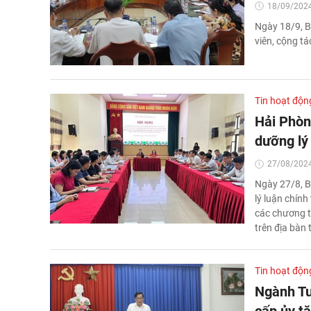
18/09/2024
Ngày 18/9, B
viên, cộng t
Tin hoạt độn
Hải Phòn
dưỡng lý 
27/08/2024
Ngày 27/8, B
lý luận chín
các chương tr
trên địa bàn
Tin hoạt độn
Ngành Tu