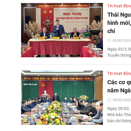
Tin hoạt độn
Thái Ngu
hình mới,
chí
03/03/2024
Ngày 03/3, B
Truyền thông
Tin hoạt độn
Các cơ q
năm Ngày
28/02/2024
Ngày 28/02, 
Nhà báo Thàn
báo chí thán