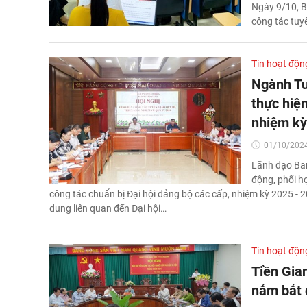
Ngày 9/10, B
công tác tuy
Tin hoạt độn
Ngành Tu
thực hiện
nhiệm kỳ
01/10/2024
Lãnh đạo Ban
động, phối h
công tác chuẩn bị Đại hội đảng bộ các cấp, nhiệm kỳ 2025 - 2
dung liên quan đến Đại hội…
Tin hoạt độn
Tiền Gia
nắm bắt 