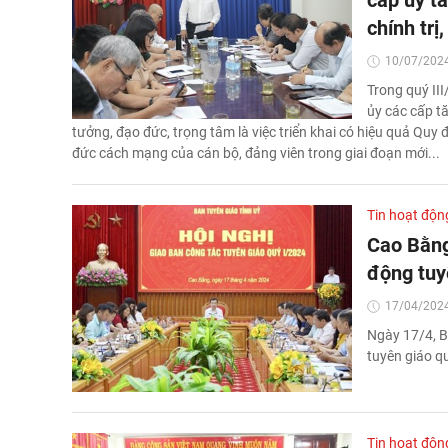
cấp ủy t
chính trị
10/07/2024
Trong quý II
ủy các cấp t
tưởng, đạo đức, trọng tâm là việc triển khai có hiệu quả Qu
đức cách mạng của cán bộ, đảng viên trong giai đoạn mới...
Tin hoạt độn
Cao Bằng
động tuy
17/04/2024
Ngày 17/4, B
tuyên giáo q
Tin hoạt độn