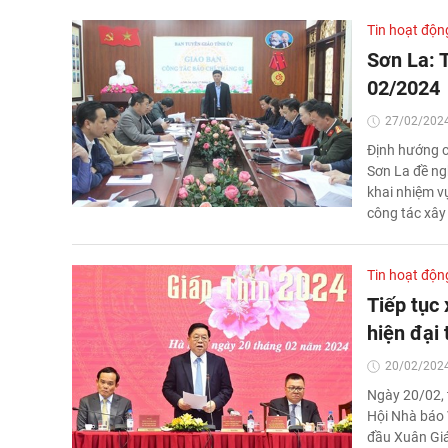
Tin hoạt độn
Sơn La: 
02/2024
27/02/2024
Định hướng cô
Sơn La đề ng
khai nhiệm vụ
công tác xây
Tin hoạt độn
Tiếp tục
hiện đại 
20/02/2024
Ngày 20/02, 
Hội Nhà báo 
đầu Xuân Giá