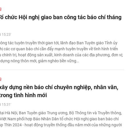
g
Tổ chức Hội nghị giao ban công tác báo chí tháng
 15:23'
ng tác tuyên truyền thời gian tới, lãnh đạo Ban Tuyên giáo Tỉnh ủy
hị các cơ quan báo chí cần đẩy mạnh tuyên truyền về tình hình triển
 chính trị, hoạt động sản xuất, kinh doanh của các địa phương, đơn vị;
 dựng nông thôn mới, giảm nghèo bền vững…
g
 xây dựng nền báo chí chuyên nghiệp, nhân văn,
trong tình hình mới
 15:31'
tại Hà Nội, Ban Tuyên giáo Trung ương, Bộ Thông tin và Truyền thông,
Việt Nam phối hợp Báo Nhân Dân tổ chức Hội nghị giao ban báo chí
p Thìn 2024 - hoạt động truyền thống đầu năm mới của những người