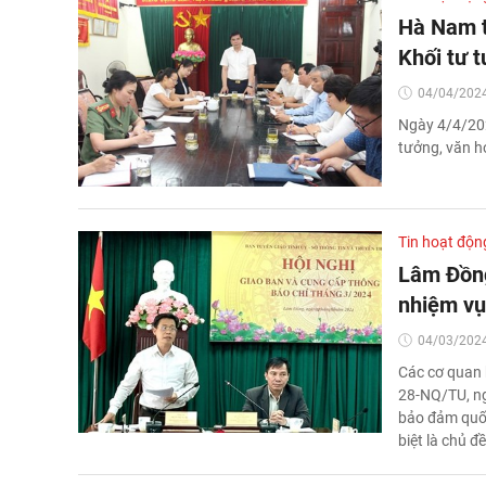
Hà Nam t
Khối tư 
04/04/2024
Ngày 4/4/202
tưởng, văn h
Tin hoạt độn
Lâm Đồng
nhiệm vụ,
04/03/2024
Các cơ quan 
28-NQ/TU, ng
bảo đảm quốc
biệt là chủ đ