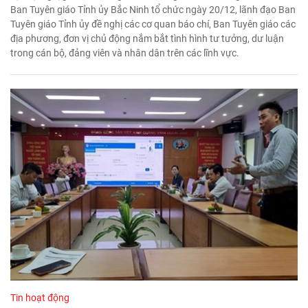
Ban Tuyên giáo Tỉnh ủy Bắc Ninh tổ chức ngày 20/12, lãnh đạo Ban
Tuyên giáo Tỉnh ủy đề nghị các cơ quan báo chí, Ban Tuyên giáo các
địa phương, đơn vị chủ động nắm bắt tình hình tư tưởng, dư luận
trong cán bộ, đảng viên và nhân dân trên các lĩnh vực.
Tin hoạt động