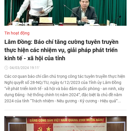
Tin hoạt động
Lâm Đồng: Báo chí tăng cường tuyên truyền
thực hiện các nhiệm vụ, giải pháp phát triển
kinh tế - xã hội của tỉnh
04/03/2024 19:11'
Các cơ quan báo chí cần chú trọng công tác tuyên truyền thực hiện
Nghị quyết số 28-NQ/TU, ngày 6/12/2023 của Tỉnh ủy Lâm Đồng
“về phát triển kinh tế - xã hội và bảo đảm quốc phòng - an ninh, xây
dựng Đảng - hệ thống chính trị năm 2024”, đặc biệt là chủ đề năm
2024 của tỉnh “Trách nhiệm - Nêu gương - Kỷ cương - Hiệu quả”...