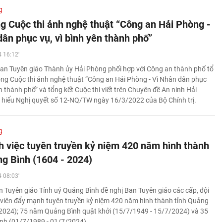
g
g Cuộc thi ảnh nghệ thuật “Công an Hải Phòng -
dân phục vụ, vì bình yên thành phố”
 16:12'
an Tuyên giáo Thành ủy Hải Phòng phối hợp với Công an thành phố tổ
ng Cuộc thi ảnh nghệ thuật “Công an Hải Phòng - Vì Nhân dân phục
ên thành phố” và tổng kết Cuộc thi viết trên Chuyên đề An ninh Hải
 hiểu Nghị quyết số 12-NQ/TW ngày 16/3/2022 của Bộ Chính trị.
g
 việc tuyên truyền kỷ niệm 420 năm hình thành
ng Bình (1604 - 2024)
 08:03'
 Tuyên giáo Tỉnh uỷ Quảng Bình đề nghị Ban Tuyên giáo các cấp, đội
viên đẩy mạnh tuyên truyền kỷ niệm 420 năm hình thành tỉnh Quảng
 2024); 75 năm Quảng Bình quật khởi (15/7/1949 - 15/7/2024) và 35
ỉnh (01/7/1989 - 01/7/2024)...