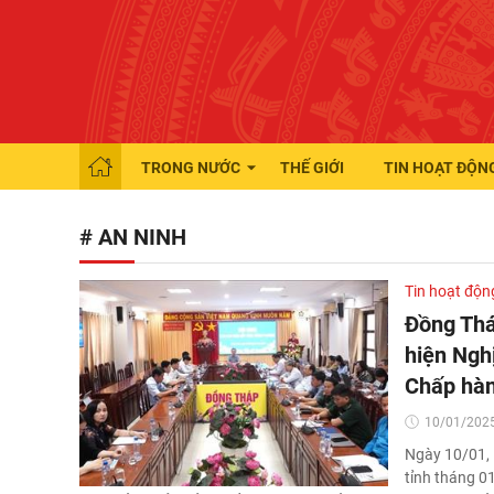
TRONG NƯỚC
THẾ GIỚI
TIN HOẠT ĐỘN
# AN NINH
Tin hoạt độn
Đồng Thá
hiện Ngh
Chấp hàn
10/01/2025
Ngày 10/01, 
tỉnh tháng 0