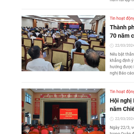
Tin hoạt độn
Thành ph
70 năm c
22/03/2024
Nêu bật thắn
khẳng định ý 
hướng được 
nghị Báo cáo
Tin hoạt độn
Hội nghị
năm Chiế
22/03/2024
Ngày 22/3, v
trong Quân đ