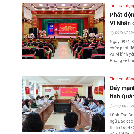
Tin hoạt độn
Phát độn
Vì Nhân 
09/04/2024
Ngày 09/4, B
chức phát độ
vụ, vì bình y
Phòng về tìm
Tin hoạt độn
Đẩy mạnh
tỉnh Quả
23/03/2024
Lãnh đạo Ban
ngũ Báo cáo 
Bình (1604 -
năm tái lập t