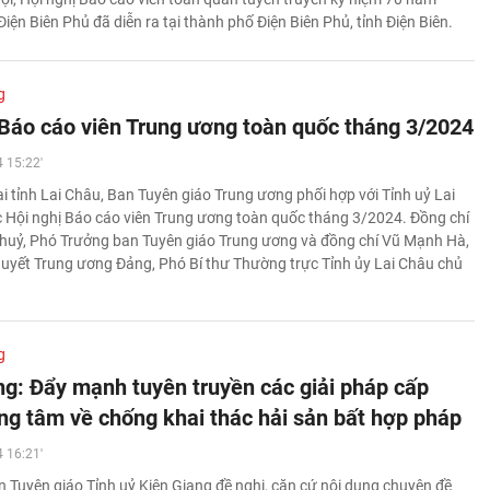
iện Biên Phủ đã diễn ra tại thành phố Điện Biên Phủ, tỉnh Điện Biên.
g
 Báo cáo viên Trung ương toàn quốc tháng 3/2024
 15:22'
i tỉnh Lai Châu, Ban Tuyên giáo Trung ương phối hợp với Tỉnh uỷ Lai
 Hội nghị Báo cáo viên Trung ương toàn quốc tháng 3/2024. Đồng chí
uỷ, Phó Trưởng ban Tuyên giáo Trung ương và đồng chí Vũ Mạnh Hà,
huyết Trung ương Đảng, Phó Bí thư Thường trực Tỉnh ủy Lai Châu chủ
g
ng: Đẩy mạnh tuyên truyền các giải pháp cấp
ọng tâm về chống khai thác hải sản bất hợp pháp
 16:21'
 Tuyên giáo Tỉnh uỷ Kiên Giang đề nghị, căn cứ nội dung chuyên đề