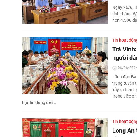
Ngày 26/6, B
tỉnh tháng 6/
hơn 4.300 đạ
Tin hoạt độn
Trà Vinh
người dâ
26/06/2024
Lãnh đạo Ban
trung tuyên 
xảy ra trên 
trong việc ph
hụi, tín dụng đen…
Tin hoạt độn
Long An 