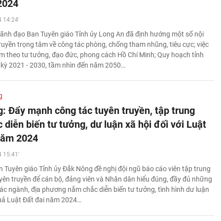
2024
 14:24'
, lãnh đạo Ban Tuyên giáo Tỉnh ủy Long An đã định hướng một số nội
ruyền trọng tâm về công tác phòng, chống tham nhũng, tiêu cực; việc
àm theo tư tưởng, đạo đức, phong cách Hồ Chí Minh; Quy hoạch tỉnh
 kỳ 2021 - 2030, tầm nhìn đến năm 2050…
g
: Đẩy mạnh công tác tuyên truyền, tập trung
diễn biến tư tưởng, dư luận xã hội đối với Luật
năm 2024
 15:41'
 Tuyên giáo Tỉnh ủy Đắk Nông đề nghị đội ngũ báo cáo viên tập trung
tuyên truyền để cán bộ, đảng viên và Nhân dân hiểu đúng, đầy đủ những
ác ngành, địa phương nắm chắc diễn biến tư tưởng, tình hình dư luận
quả Luật Đất đai năm 2024…