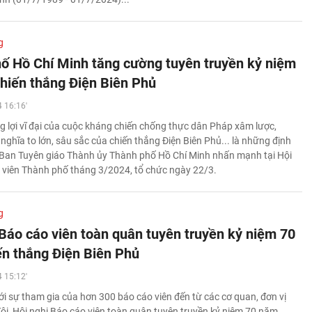
g
ố Hồ Chí Minh tăng cường tuyên truyền kỷ niệm
hiến thắng Điện Biên Phủ
 16:16'
g lợi vĩ đại của cuộc kháng chiến chống thực dân Pháp xâm lược,
nghĩa to lớn, sâu sắc của chiến thắng Điện Biên Phủ... là những định
Ban Tuyên giáo Thành ủy Thành phố Hồ Chí Minh nhấn mạnh tại Hội
 viên Thành phố tháng 3/2024, tổ chức ngày 22/3.
g
 Báo cáo viên toàn quân tuyên truyền kỷ niệm 70
n thắng Điện Biên Phủ
 15:12'
ới sự tham gia của hơn 300 báo cáo viên đến từ các cơ quan, đơn vị
ội, Hội nghị Báo cáo viên toàn quân tuyên truyền kỷ niệm 70 năm