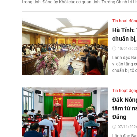
trong tỉnh, Đảng ủy Khối các cơ quan tỉnh, Trường Chính trị tỉ
Tin hoạt độn
Hà Tĩnh:
chuẩn bị,
10/01/2025
Lãnh đạo Ban T
vị cần tăng 
chuẩn bị, tổ
Tin hoạt độn
Đắk Nông
tâm từ na
Đảng
07/11/2024
Lãnh đạo Ban