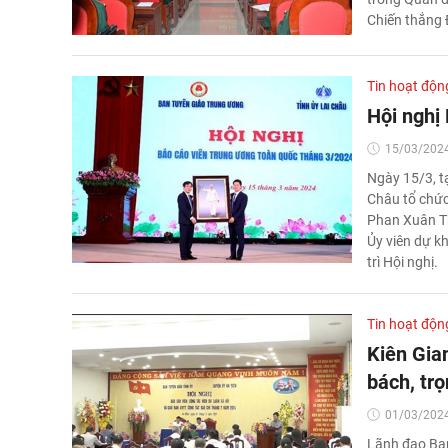
Chiến thắng Đ
Tin hoạt độn
Hội nghị
15/03/2024
Ngày 15/3, tạ
Châu tổ chức
Phan Xuân Th
Ủy viên dự k
trì Hội nghị.
Tin hoạt độn
Kiên Gia
bách, tr
01/03/2024
Lãnh đạo Ban