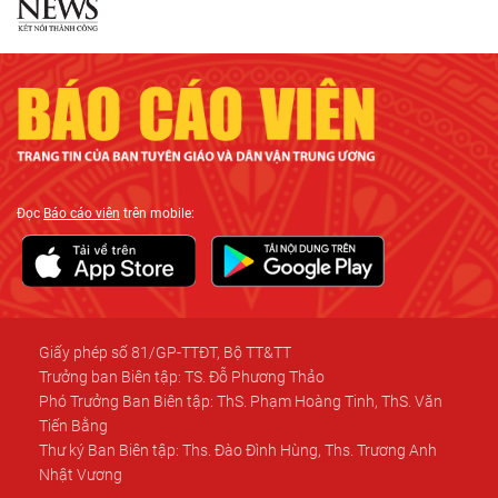
Đọc
Báo cáo viên
trên mobile:
Giấy phép số 81/GP-TTĐT, Bộ TT&TT
Trưởng ban Biên tập: TS. Đỗ Phương Thảo
Phó Trưởng Ban Biên tập: ThS. Phạm Hoàng Tinh, ThS. Văn
Tiến Bằng
Thư ký Ban Biên tập: Ths. Đào Đình Hùng, Ths. Trương Anh
Nhật Vương