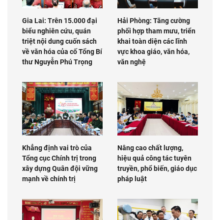
Gia Lai: Trên 15.000 đại
Hải Phòng: Tăng cường
biểu nghiên cứu, quán
phối hợp tham mưu, triển
triệt nội dung cuốn sách
khai toàn diện các lĩnh
về văn hóa của cố Tổng Bí
vực khoa giáo, văn hóa,
thư Nguyễn Phú Trọng
văn nghệ
Khẳng định vai trò của
Nâng cao chất lượng,
Tổng cục Chính trị trong
hiệu quả công tác tuyên
xây dựng Quân đội vững
truyền, phổ biến, giáo dục
mạnh về chính trị
pháp luật