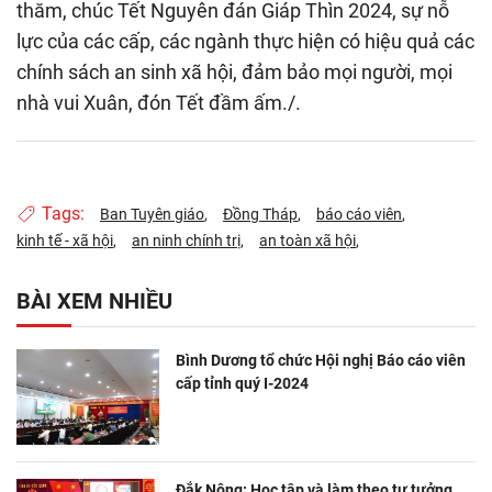
thăm, chúc Tết Nguyên đán Giáp Thìn 2024, sự nỗ
lực của các cấp, các ngành thực hiện có hiệu quả các
chính sách an sinh xã hội, đảm bảo mọi người, mọi
nhà vui Xuân, đón Tết đầm ấm./.
Tags:
Ban Tuyên giáo
Đồng Tháp
báo cáo viên
kinh tế - xã hội
an ninh chính trị
an toàn xã hội
BÀI XEM NHIỀU
Bình Dương tổ chức Hội nghị Báo cáo viên
cấp tỉnh quý I-2024
Đắk Nông: Học tập và làm theo tư tưởng,