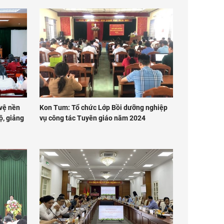
 vệ nền
Kon Tum: Tổ chức Lớp Bồi dưỡng nghiệp
ộ, giảng
vụ công tác Tuyên giáo năm 2024