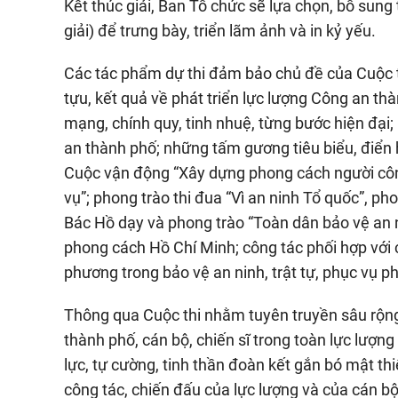
Kết thúc giải, Ban Tổ chức sẽ lựa chọn, bổ sun
giải) để trưng bày, triển lãm ảnh và in kỷ yếu.
Các tác phẩm dự thi đảm bảo chủ đề của Cuộc t
tựu, kết quả về phát triển lực lượng Công an t
mạng, chính quy, tinh nhuệ, từng bước hiện đại
an thành phố; những tấm gương tiêu biểu, điển h
Cuộc vận động “Xây dựng phong cách người côn
vụ”; phong trào thi đua “Vì an ninh Tổ quốc”, p
Bác Hồ dạy và phong trào “Toàn dân bảo vệ an n
phong cách Hồ Chí Minh; công tác phối hợp với c
phương trong bảo vệ an ninh, trật tự, phục vụ ph
Thông qua Cuộc thi nhằm tuyên truyền sâu rộng
thành phố, cán bộ, chiến sĩ trong toàn lực lượng
lực, tự cường, tinh thần đoàn kết gắn bó mật th
công tác, chiến đấu của lực lượng và của cán bộ