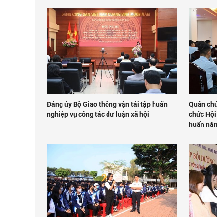
Đảng ủy Bộ Giao thông vận tải tập huấn
Quân chủ
nghiệp vụ công tác dư luận xã hội
chức Hội
huấn nă