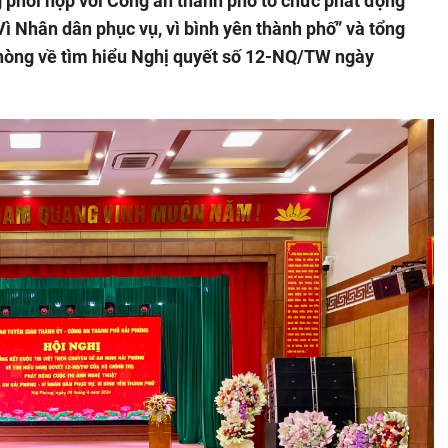
 phối hợp với Công an thành phố tổ chức phát động
ì Nhân dân phục vụ, vì bình yên thành phố” và tổng
Phòng về tìm hiểu Nghị quyết số 12-NQ/TW ngày