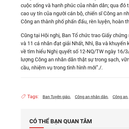
cuộc sống và hạnh phúc của nhân dân; qua đó ti
cao uy tín của người cán bộ, chiến sĩ Công an nh
Công an thành phố phấn đấu, rèn luyện, hoàn t
Cũng tại Hội nghị, Ban Tổ chức trao Giấy chứng 
và 11 cá nhân đạt giải Nhất, Nhì, Ba và khuyến 
về tìm hiểu Nghị quyết số 12-NQ/TW ngày 16/3/
lượng Công an nhân dân thật sự trong sạch, vữn
cầu, nhiệm vụ trong tình hình mới”./.
Tags:
Ban Tuyên giáo
Công an nhân dân
Công an
CÓ THỂ BẠN QUAN TÂM