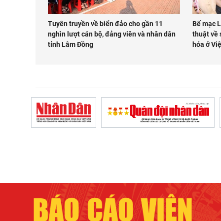
Tuyên truyền về biển đảo cho gần 11
Bế mạc L
nghìn lượt cán bộ, đảng viên và nhân dân
thuật về 
tỉnh Lâm Đồng
hóa ở Vi