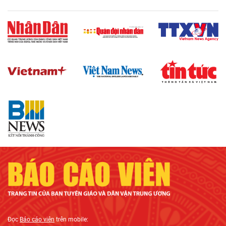
Đọc
Báo cáo viên
trên mobile: