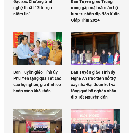
Đặc sắc Chương trình
Ban Tuyên giáo Trung
nghệ thuật “Giữ trọn
ương gặp mặt các cán bộ
niềm tin”
hưu trí nhân dịp đón Xuân
Giáp Thìn 2024
Ban Tuyên giáo Tỉnh ủy
Ban Tuyên giáo Tỉnh ủy
Phú Yên tặng quà Tết cho
Nghệ An trao tiền hỗ trợ
các hộ nghèo, gia đình có
xây nhà Đại đoàn kết và
hoàn cảnh khó khăn
tặng quà hộ nghèo nhân
dịp Tết Nguyên đán