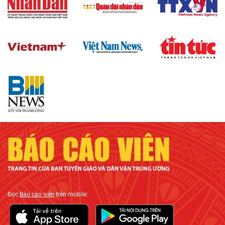
Đọc
Báo cáo viên
trên mobile: