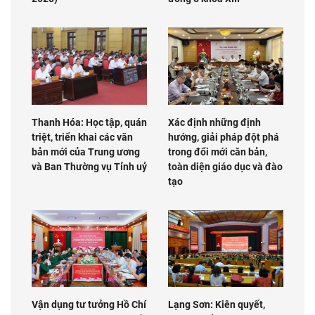
Thanh Hóa: Học tập, quán
Xác định những định
triệt, triển khai các văn
hướng, giải pháp đột phá
bản mới của Trung ương
trong đổi mới căn bản,
và Ban Thường vụ Tỉnh uỷ
toàn diện giáo dục và đào
tạo
Vận dụng tư tưởng Hồ Chí
Lạng Sơn: Kiên quyết,