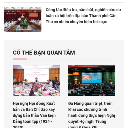
Công tác điều tra, nắm bắt, nghiên cứu dư
luận xã hội trên địa bàn Thành phố Cần
Thơ có nhiều chuyển biến tích cực
CÓ THỂ BẠN QUAN TÂM
Hội nghị Hội đồng Xuất
Đà Nẵng quán triệt, triển
bản và Ban Chỉ đạo xây
khai các chương trình
dựng bản thảo Văn kiện
hành động thực hiện Nghị
Đảng toàn tập (1924 -
quyết Hội nghị Trung
2020)
ương 8 khóa XIII