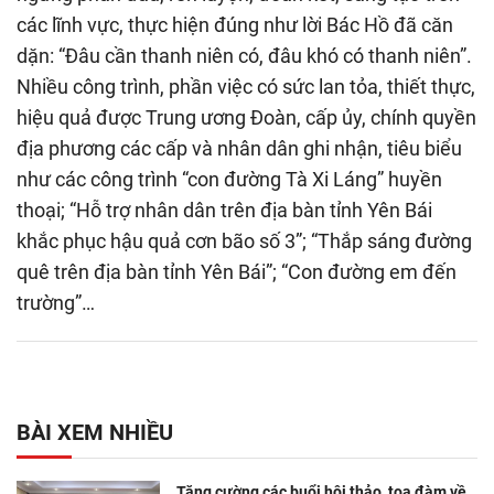
các lĩnh vực, thực hiện đúng như lời Bác Hồ đã căn
dặn: “Đâu cần thanh niên có, đâu khó có thanh niên”.
Nhiều công trình, phần việc có sức lan tỏa, thiết thực,
hiệu quả được Trung ương Đoàn, cấp ủy, chính quyền
địa phương các cấp và nhân dân ghi nhận, tiêu biểu
như các công trình “con đường Tà Xi Láng” huyền
thoại; “Hỗ trợ nhân dân trên địa bàn tỉnh Yên Bái
khắc phục hậu quả cơn bão số 3”; “Thắp sáng đường
quê trên địa bàn tỉnh Yên Bái”; “Con đường em đến
trường”…
BÀI XEM NHIỀU
Tăng cường các buổi hội thảo, tọa đàm về