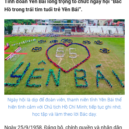
Tỉnh đoàn Yên Bái long trọng tổ chức ngày hội “Bác
Hồ trong trái tim tuổi trẻ Yên Bái”.
Ngày hội là dịp để đoàn viên, thanh niên tỉnh Yên Bái thể
hiện tình cảm với Chủ tịch Hồ Chí Minh; tiếp tục ghi nhớ,
học tập và làm theo lời Bác dạy.
Ngày 25/9/1958, Đảng bộ, chính quyền và nhân dân