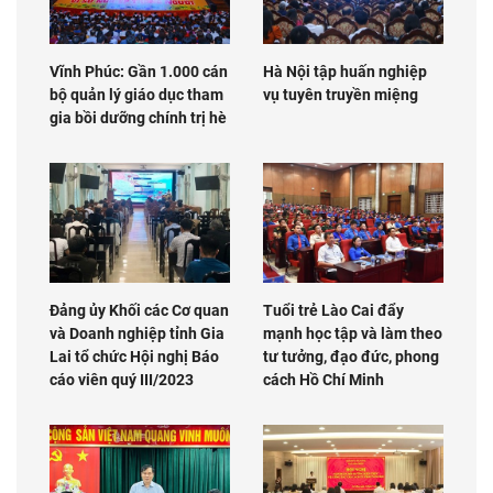
Vĩnh Phúc: Gần 1.000 cán
Hà Nội tập huấn nghiệp
bộ quản lý giáo dục tham
vụ tuyên truyền miệng
gia bồi dưỡng chính trị hè
Đảng ủy Khối các Cơ quan
Tuổi trẻ Lào Cai đẩy
và Doanh nghiệp tỉnh Gia
mạnh học tập và làm theo
Lai tổ chức Hội nghị Báo
tư tưởng, đạo đức, phong
cáo viên quý III/2023
cách Hồ Chí Minh