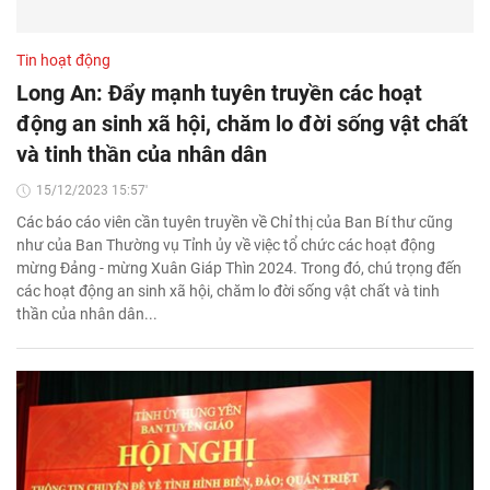
Tin hoạt động
Long An: Đẩy mạnh tuyên truyền các hoạt
động an sinh xã hội, chăm lo đời sống vật chất
và tinh thần của nhân dân
15/12/2023 15:57'
Các báo cáo viên cần tuyên truyền về Chỉ thị của Ban Bí thư cũng
như của Ban Thường vụ Tỉnh ủy về việc tổ chức các hoạt động
mừng Đảng - mừng Xuân Giáp Thìn 2024. Trong đó, chú trọng đến
các hoạt động an sinh xã hội, chăm lo đời sống vật chất và tinh
thần của nhân dân...