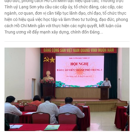
đạo đức, phong cách Hồ Chí Minh đạt hiệu quả cao, Thường trực
Tỉnh uỷ Lạng Sơn yêu cầu các cấp ủy, tổ chức đảng, các cấp, các
ngành, cơ quan, đơn vị cần tiếp tục lãnh đạo, chỉ đạo, tổ chức thực
hiện có hiệu quả việc học tập và làm theo tư tưởng, đạo đức, phong
cách Hồ Chí Minh gắn với thực hiện các nghị quyết, kết luận của
Trung ương về đẩy mạnh xây dựng, chỉnh đốn Đảng...