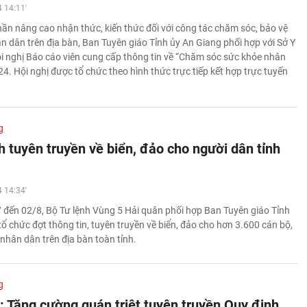
 14:11'
n nâng cao nhận thức, kiến thức đối với công tác chăm sóc, bảo vệ
n dân trên địa bàn, Ban Tuyên giáo Tỉnh ủy An Giang phối hợp với Sở Y
ội nghị Báo cáo viên cung cấp thông tin về “Chăm sóc sức khỏe nhân
4. Hội nghị được tổ chức theo hình thức trực tiếp kết hợp trực tuyến
g
 tuyên truyền về biển, đảo cho người dân tỉnh
 14:34'
 đến 02/8, Bộ Tư lệnh Vùng 5 Hải quân phối hợp Ban Tuyên giáo Tỉnh
ổ chức đợt thông tin, tuyên truyền về biển, đảo cho hơn 3.600 cán bộ,
nhân dân trên địa bàn toàn tỉnh.
g
: Tăng cường quán triệt tuyên truyền Quy định