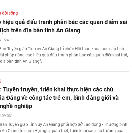
à đời sống
 hiệu quả đấu tranh phản bác các quan điểm sai
 địch trên địa bàn tỉnh An Giang
 15:41'
an Tuyên giáo Tỉnh ủy An Giang tổ chức Hội thảo khoa học cấp tỉnh
Giải pháp nâng cao hiệu quả đấu tranh phản bác các quan điểm sai trái,
 địa bàn tỉnh An Giang”.
g
 Tuyên truyền, triển khai thực hiện các chủ
ủa Đảng về công tác trẻ em, bình đẳng giới và
 nghề nghiệp
 09:03'
Ban Tuyên giáo Tỉnh ủy An Giang phối hợp Sở Lao động - Thương binh
h An Giang tổ chức Hội nghị quán triệt, triển khai các chủ trương của