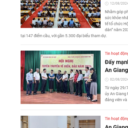
12/08/2024
Nhằm góp phầ
sức khỏe nhâ
tế tổ chức H
dân” năm 202
tại 147 điểm cầu, với gần 5.300 đại biểu tham dự.
Tin hoạt độn
Đẩy mạnh
An Giang
02/08/2024
Từ ngày 29/7
ủy An Giang t
đảng viên và 
Tin hoạt độn
An Giang