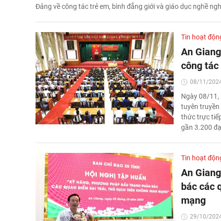
Đảng về công tác trẻ em, bình đẳng giới và giáo dục nghề ng
Tin hoạt độn
An Giang
công tác
08/11/2024
Ngày 08/11, 
tuyên truyền
thức trực tiế
gần 3.200 đạ
Tin hoạt độn
An Giang
bác các q
mạng
29/10/2024