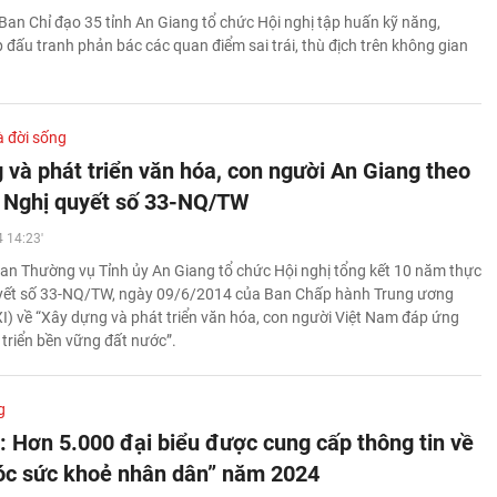
Ban Chỉ đạo 35 tỉnh An Giang tổ chức Hội nghị tập huấn kỹ năng,
đấu tranh phản bác các quan điểm sai trái, thù địch trên không gian
à đời sống
 và phát triển văn hóa, con người An Giang theo
n Nghị quyết số 33-NQ/TW
 14:23'
an Thường vụ Tỉnh ủy An Giang tổ chức Hội nghị tổng kết 10 năm thực
uyết số 33-NQ/TW, ngày 09/6/2014 của Ban Chấp hành Trung ương
I) về “Xây dựng và phát triển văn hóa, con người Việt Nam đáp ứng
 triển bền vững đất nước”.
g
: Hơn 5.000 đại biểu được cung cấp thông tin về
c sức khoẻ nhân dân” năm 2024