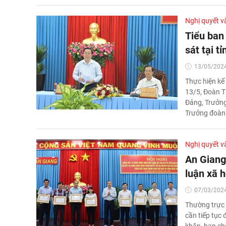
Nghị quyết v
Tiểu ban
sát tại t
13/05/2024
Thực hiện kế
13/5, Đoàn T
Đảng, Trưởng
Trưởng đoàn đ
Nghị quyết v
An Giang
luận xã 
07/03/2024
Thường trực 
cần tiếp tục 
khăn, hạn ch