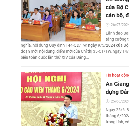
của Bộ C
cán bộ, 
26/07/2024
Lãnh đạo Ban
tăng cường t
nghĩa, nội dung Quy định 144-QĐ/TW, ngày 9/5/2024 của Bộ 
đoạn mới; nội dung, điểm mới của Chỉ thị 35-CT/TW, ngày 14/6/
biểu toàn quốc lần thứ XIV của Đảng...
Tin hoạt độn
An Giang
dựng Đản
25/06/2024
Ngày 25/6, B
tháng 6/2024
trong tỉnh, v