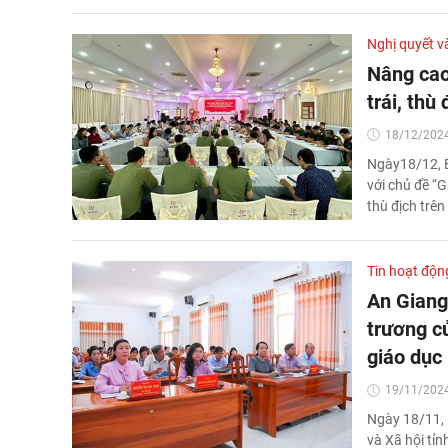
Nghị quyết v
Nâng cao
trái, thù
18/12/2024
Ngày18/12, B
với chủ đề “
thù địch trên
Tin hoạt độn
An Giang:
trương c
giáo dục
19/11/2024
Ngày 18/11, 
và Xã hội tỉn