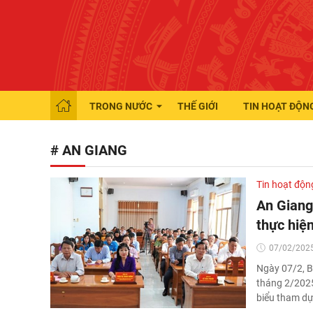
TRONG NƯỚC
THẾ GIỚI
TIN HOẠT ĐỘN
# AN GIANG
Tin hoạt độn
An Giang
thực hiệ
07/02/2025
Ngày 07/2, B
tháng 2/2025.
biểu tham dự