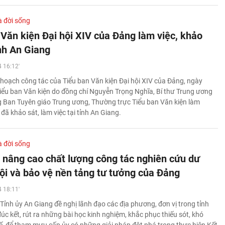
à đời sống
 Văn kiện Đại hội XIV của Đảng làm việc, khảo
ỉnh An Giang
 16:12'
 hoạch công tác của Tiểu ban Văn kiện Đại hội XIV của Đảng, ngày
iểu ban Văn kiện do đồng chí Nguyễn Trọng Nghĩa, Bí thư Trung ương
 Ban Tuyên giáo Trung ương, Thường trực Tiểu ban Văn kiện làm
ã khảo sát, làm việc tại tỉnh An Giang.
à đời sống
 nâng cao chất lượng công tác nghiên cứu dư
hội và bảo vệ nền tảng tư tưởng của Đảng
 18:11'
Tỉnh ủy An Giang đề nghị lãnh đạo các địa phương, đơn vị trong tỉnh
đúc kết, rút ra những bài học kinh nghiệm, khắc phục thiếu sót, khó
ế, để tham mưu cấp ủy có những giải pháp đột phá trong thực hiện Kết