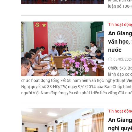
luận số 100-
Tin hoạt độn
An Giang
văn học,
nước
05/03/2024
Chiều 5/3, Ba
lãnh đạo cơ 
chức hoạt động tổng kết 50 năm nền văn học, nghệ thuật Vi
Nghị quyết số 33-NQ/TW, ngày 9/6/2014 của Ban Chấp hành 
người Việt Nam đáp ứng yêu cầu phát triển bền vững đất nư
Tin hoạt độn
An Giang:
nghị quyế