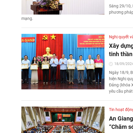
Sáng 29/10, 
phương pháp 
mạng.
Nghị quyết v
Xây dựng
tinh thầ
18/09/2024
Ngày 18/9, B
hiện Nghị q
Đảng (khóa X
yêu cầu phát
Tin hoạt độn
An Giang
“Chăm só