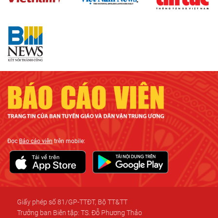
Đọc
Báo cáo viên
trên mobile:
Giấy phép số 81/GP-TTĐT, Bộ TT&TT
Trưởng ban Biên tập: TS. Đỗ Phương Thảo