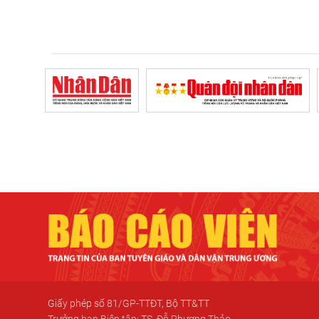
Giấy phép số 81/GP-TTĐT, Bộ TT&TT
Trưởng ban Biên tập: TS. Đỗ Phương Thảo