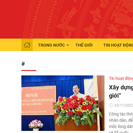
TRONG NƯỚC
THẾ GIỚI
TIN HOẠT ĐỘN
#
Tin hoạt độn
Xây dựng
giới”
23/11/2023
Công tác thôn
nhân dân, để
mốc lòng dân 
vệ Tổ quốc.