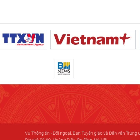
Vụ Thông tin - Đối ngoại, Ban Tuyên giáo và Dân vận Trung
Địa chỉ: Số 6C, Hoàng Diệu, Ba Đình, Hà Nội.