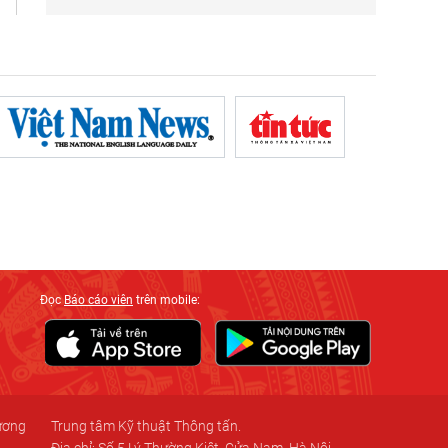
Đọc
Báo cáo viên
trên mobile:
 ương
Trung tâm Kỹ thuật Thông tấn.
Địa chỉ: Số 5 Lý Thường Kiệt, Cửa Nam, Hà Nội.