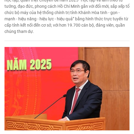
học tập, quán triệt Chuyên đề năm 2025 “Học tập và làm theo tư
tưởng, đạo đức, phong cách Hồ Chí Minh gắn với đổi mới, sắp xếp tổ
chức bộ máy của hệ thống chính trị tỉnh Khánh Hòa tinh - gọn -
mạnh - hiệu năng - hiệu lực - hiệu quả” bằng hình thức trực tuyến từ
cấp tỉnh kết nối đến cơ sở, với hơn 19.700 cán bộ, đảng viên, quần
chúng tham dự.