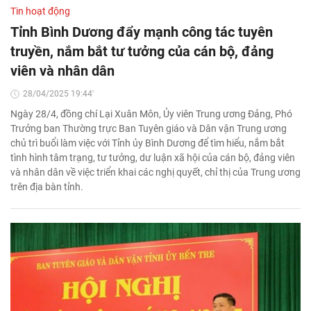
Tin hoạt động
Tỉnh Bình Dương đẩy mạnh công tác tuyên
truyền, nắm bắt tư tưởng của cán bộ, đảng
viên và nhân dân
28/04/2025 19:44'
Ngày 28/4, đồng chí Lại Xuân Môn, Ủy viên Trung ương Đảng, Phó
Trưởng ban Thường trực Ban Tuyên giáo và Dân vận Trung ương
chủ trì buổi làm việc với Tỉnh ủy Bình Dương để tìm hiểu, nắm bắt
tình hình tâm trạng, tư tưởng, dư luận xã hội của cán bộ, đảng viên
và nhân dân về việc triển khai các nghị quyết, chỉ thị của Trung ương
trên địa bàn tỉnh.