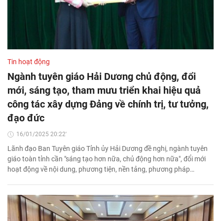
Tin hoạt động
Ngành tuyên giáo Hải Dương chủ động, đổi
mới, sáng tạo, tham mưu triển khai hiệu quả
công tác xây dựng Đảng về chính trị, tư tưởng,
đạo đức
16/01/2025 20:22'
Lãnh đạo Ban Tuyên giáo Tỉnh ủy Hải Dương đề nghị, ngành tuyên
giáo toàn tỉnh cần "sáng tạo hơn nữa, chủ động hơn nữa", đổi mới
hoạt động về nội dung, phương tiện, nền tảng, phương pháp…