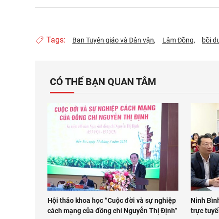
Tags:
Ban Tuyên giáo và Dân vận
Lâm Đồng
bồi d
CÓ THỂ BẠN QUAN TÂM
Hội thảo khoa học “Cuộc đời và sự nghiệp
Ninh Bìn
cách mạng của đồng chí Nguyễn Thị Định”
trực tuy