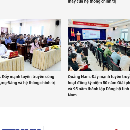
máy của hệ thống chính trị
: Đẩy mạnh tuyên truyền công
Quảng Nam: Đẩy mạnh tuyên truy
ựng Đảng và hệ thống chính trị
hoạt động kỷ niệm 50 năm Giải ph
và 95 năm thành lập Đảng bộ tỉn
Nam