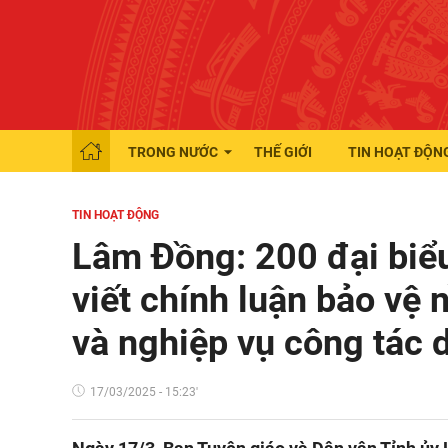
TRONG NƯỚC
THẾ GIỚI
TIN HOẠT ĐỘN
TIN HOẠT ĐỘNG
Lâm Đồng: 200 đại biể
viết chính luận bảo vệ
và nghiệp vụ công tác d
17/03/2025 - 15:23'