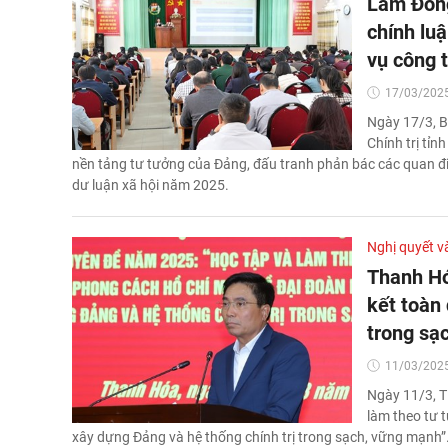
Lâm Đồng
chính lu
vụ công t
17/03/2025
Ngày 17/3, B
Chính trị tỉn
nền tảng tư tưởng của Đảng, đấu tranh phản bác các quan điểm
dư luận xã hội năm 2025.
Nghị quyết v
Thanh Hó
kết toàn 
trong sạ
11/03/2025
Ngày 11/3, T
làm theo tư 
xây dựng Đảng và hệ thống chính trị trong sạch, vững mạnh”.