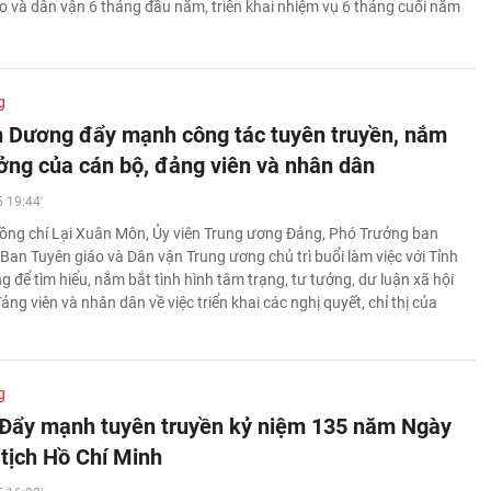
áo và dân vận 6 tháng đầu năm, triển khai nhiệm vụ 6 tháng cuối năm
g
h Dương đẩy mạnh công tác tuyên truyền, nắm
ưởng của cán bộ, đảng viên và nhân dân
 19:44'
ồng chí Lại Xuân Môn, Ủy viên Trung ương Đảng, Phó Trưởng ban
Ban Tuyên giáo và Dân vận Trung ương chủ trì buổi làm việc với Tỉnh
 để tìm hiểu, nắm bắt tình hình tâm trạng, tư tưởng, dư luận xã hội
ảng viên và nhân dân về việc triển khai các nghị quyết, chỉ thị của
g
 Đẩy mạnh tuyên truyền kỷ niệm 135 năm Ngày
 tịch Hồ Chí Minh