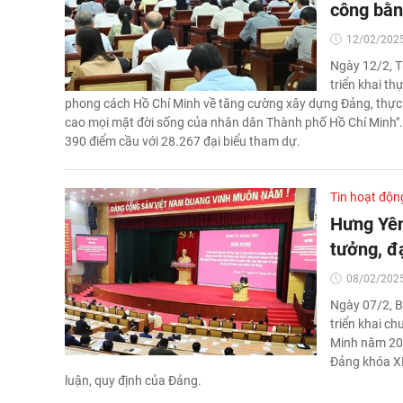
công bằn
12/02/2025
Ngày 12/2, T
triển khai t
phong cách Hồ Chí Minh về tăng cường xây dựng Đảng, thực 
cao mọi mặt đời sống của nhân dân Thành phố Hồ Chí Minh". H
390 điểm cầu với 28.267 đại biểu tham dự.
Tin hoạt độn
Hưng Yên
tưởng, đ
08/02/2025
Ngày 07/2, B
triển khai c
Minh năm 20
Đảng khóa XII
luận, quy định của Đảng.