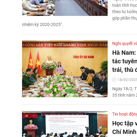
toàn tỉnh học
theo tư tưởn
góp phần thực
nhiệm kỳ 2020-2025".
Nghị quyết v
Hà Nam: 
tác tuyê
trái, thù 
18/02/2025
Ngày 18/2, T
35 tỉnh năm 
Tin hoạt độn
Học tập 
Chí Minh