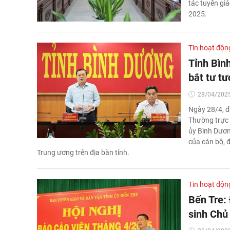
tác tuyên gi
2025.
Tin hoạt độn
Tỉnh Bìn
bắt tư t
28/04/2025
Ngày 28/4, đ
Thường trực 
ủy Bình Dương
của cán bộ, đ
Trung ương trên địa bàn tỉnh.
Tin hoạt độn
Bến Tre:
sinh Chủ