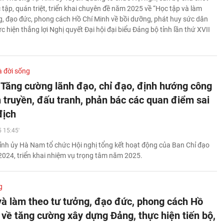
 tập, quán triệt, triển khai chuyên đề năm 2025 về “Học tập và làm
g, đạo đức, phong cách Hồ Chí Minh về bồi dưỡng, phát huy sức dân
 hiện thắng lợi Nghị quyết Đại hội đại biểu Đảng bộ tỉnh lần thứ XVII
à đời sống
Tăng cường lãnh đạo, chỉ đạo, định hướng công
n truyền, đấu tranh, phản bác các quan điểm sai
địch
 15:45'
ỉnh ủy Hà Nam tổ chức Hội nghị tổng kết hoạt động của Ban Chỉ đạo
2024, triển khai nhiệm vụ trọng tâm năm 2025.
g
và làm theo tư tưởng, đạo đức, phong cách Hồ
 về tăng cường xây dựng Đảng, thực hiện tiến bộ,