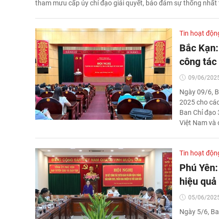
tham mưu cấp ủy chỉ đạo giải quyết, bảo đảm sự thống nhất
Tin hoạt độn
Bắc Kạn:
công tác
09/06/2025
Ngày 09/6, B
2025 cho các
Ban Chỉ đạo 
Việt Nam và c
Tin hoạt độn
Phú Yên: 
hiệu quả
05/06/2025
Ngày 5/6, Ba