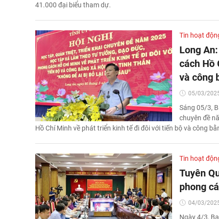
41.000 đại biểu tham dự.
Tin hoạt độn
Long An:
cách Hồ C
và công 
05/03/2025
Sáng 05/3, B
chuyên đề nă
Hồ Chí Minh về phát triển kinh tế đi đôi với tiến bộ và công bằn
Tin hoạt độn
Tuyên Qu
phong cá
04/03/2025
Ngày 4/3, Ba