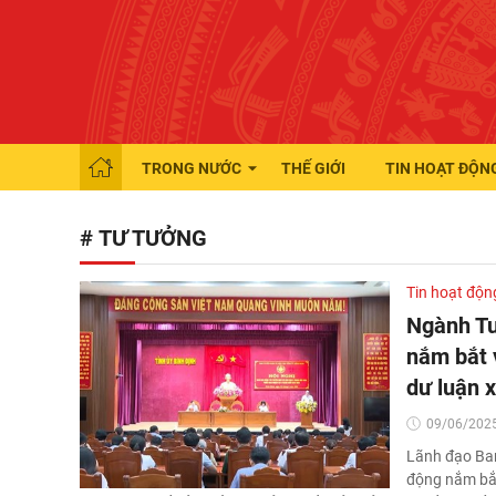
TRONG NƯỚC
THẾ GIỚI
TIN HOẠT ĐỘN
# TƯ TƯỞNG
Tin hoạt độn
Ngành Tu
nắm bắt v
dư luận x
09/06/2025
Lãnh đạo Ban
động nắm bắt 