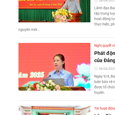
28/04/2025
Lãnh đạo Ban
tập trung tu
hoạt động tu
thực hiện, ph
nguyên mới…
Nghị quyết v
Phát độn
của Đảng
09/04/2025
Ngày 9/4, Ba
luận bảo vệ 
được tổ chức 
huyện.
Tin hoạt độn