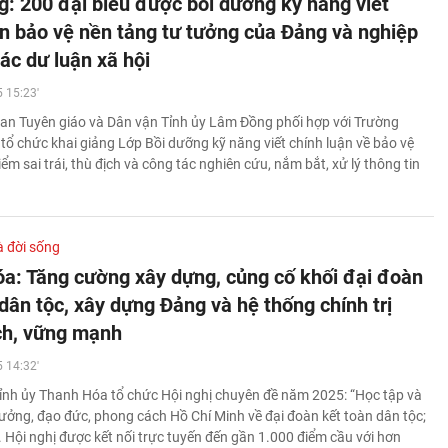
: 200 đại biểu được bồi dưỡng kỹ năng viết
ận bảo vệ nền tảng tư tưởng của Đảng và nghiệp
ác dư luận xã hội
 15:23'
an Tuyên giáo và Dân vận Tỉnh ủy Lâm Đồng phối hợp với Trường
h tổ chức khai giảng Lớp Bồi dưỡng kỹ năng viết chính luận về bảo vệ
 sai trái, thù địch và công tác nghiên cứu, nắm bắt, xử lý thông tin
à đời sống
a: Tăng cường xây dựng, củng cố khối đại đoàn
dân tộc, xây dựng Đảng và hệ thống chính trị
ch, vững mạnh
 14:32'
ỉnh ủy Thanh Hóa tổ chức Hội nghị chuyên đề năm 2025: “Học tập và
tưởng, đạo đức, phong cách Hồ Chí Minh về đại đoàn kết toàn dân tộc;
 Hội nghị được kết nối trực tuyến đến gần 1.000 điểm cầu với hơn