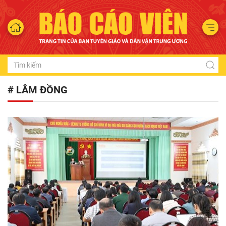
# LÂM ĐỒNG