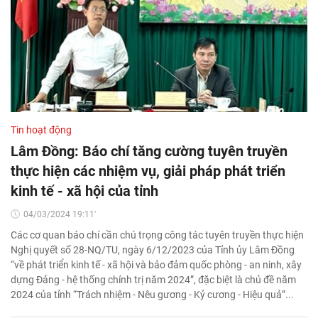
Tin hoạt động
Lâm Đồng: Báo chí tăng cường tuyên truyền
thực hiện các nhiệm vụ, giải pháp phát triển
kinh tế - xã hội của tỉnh
04/03/2024 19:11'
Các cơ quan báo chí cần chú trọng công tác tuyên truyền thực hiện
Nghị quyết số 28-NQ/TU, ngày 6/12/2023 của Tỉnh ủy Lâm Đồng
“về phát triển kinh tế - xã hội và bảo đảm quốc phòng - an ninh, xây
dựng Đảng - hệ thống chính trị năm 2024”, đặc biệt là chủ đề năm
2024 của tỉnh “Trách nhiệm - Nêu gương - Kỷ cương - Hiệu quả”...